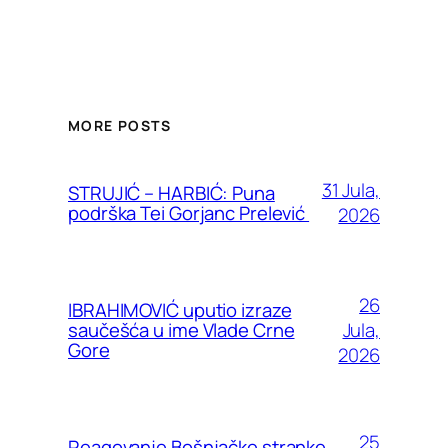
MORE POSTS
31 Jula,
STRUJIĆ – HARBIĆ: Puna
podrška Tei Gorjanc Prelević
2026
26
IBRAHIMOVIĆ uputio izraze
Jula,
saučešća u ime Vlade Crne
Gore
2026
25
Reagovanje Bošnjačke stranke