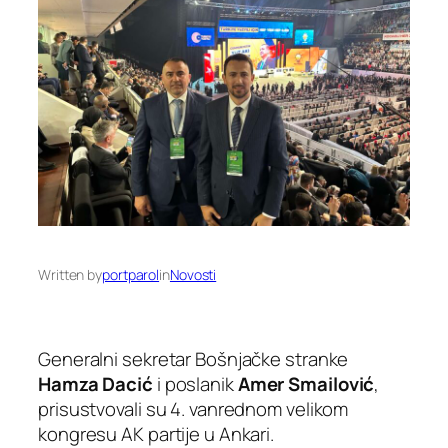
Written by
portparol
in
Novosti
Generalni sekretar Bošnjačke stranke
Hamza Dacić
i poslanik
Amer Smailović
,
prisustvovali su 4. vanrednom velikom
kongresu AK partije u Ankari.