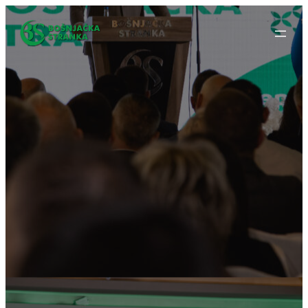
Idi
na
sadržaj