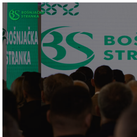
Idi
na
sadržaj