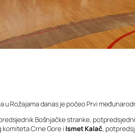
ara u Rožajama danas je počeo Prvi međunarodni
 predsjednik Bošnjačke stranke, potpredsjednik 
g komiteta Crne Gore i
Ismet Kalač
, potpreds