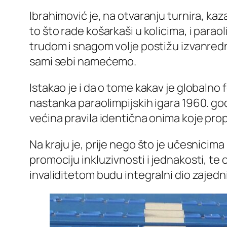
Ibrahimović je, na otvaranju turnira, ka
to što rade košarkaši u kolicima, i para
trudom i snagom volje postižu izvanredni 
sami sebi namećemo.
Istakao je i da o tome kakav je globalno
nastanka paraolimpijskih igara 1960. god
većina pravila identična onima koje prop
Na kraju je, prije nego što je učesnicima 
promociju inkluzivnosti i jednakosti, te
invaliditetom budu integralni dio zajedn