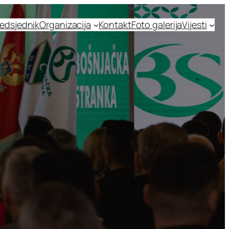
edsjednik
Organizacija
Kontakt
Foto galerija
Vijesti