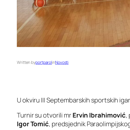
Written by
portparol
in
Novosti
U okviru III Septembarskih sportskih ig
Turnir su otvorili mr
Ervin Ibrahimović
,
Igor Tomić
, predsjednik Paraolimpijsko