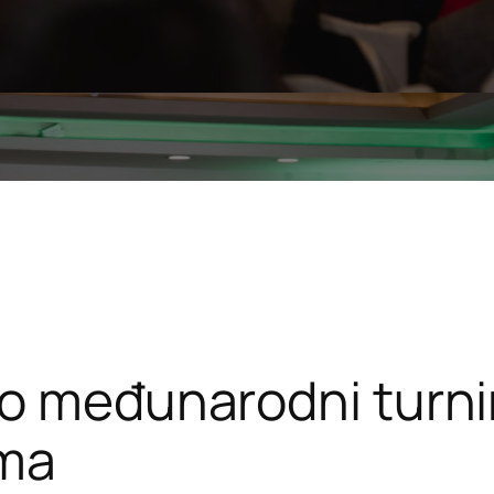
io međunarodni turni
ama