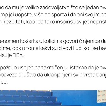
zao da mu je veliko zadovoljstvo što se jedan o
olimpijci uopšte, više od sporta i da oni svoji
rezultati, kao i da tako inspirišu svijet nepri
 fenomen košarka u kolicima govori činjenica da 
ime, dok o tome kakvi su divovi ljudi koji se b
isuje FIBA.
poželio uspjeh na takmičenju, istakao da je ovaj
 obaveza društva da uklanjanjem svih vrsta bar
ice.