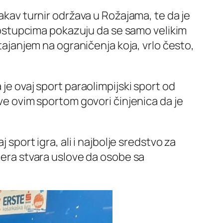
vakav turnir održava u Rožajama, te da je
m postupcima pokazuju da se samo velikim
stajanjem na ograničenja koja, vrlo često,
je ovaj sport paraolimpijski sport od
ave ovim sportom govori činjenica da je
 sport igra, ali i najbolje sredstvo za
ijera stvara uslove da osobe sa