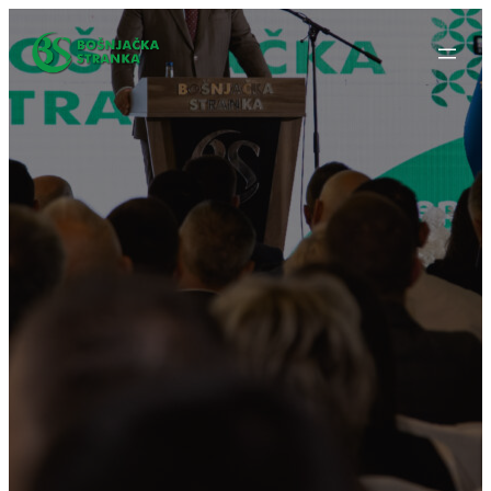
Idi
na
sadržaj