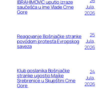
26
IBRAHIMOVIĆ uputio izraze
Jula,
saučešća u ime Vlade Crne
Gore
2026
25
Reagovanje Bošnjačke stranke
Jula,
povodom protesta Evropskog
saveza
2026
Klub poslanika Bošnjačke
24
stranke ugostio Majke
Jula,
Srebrenice u Skupštini Crne
2026
Gore