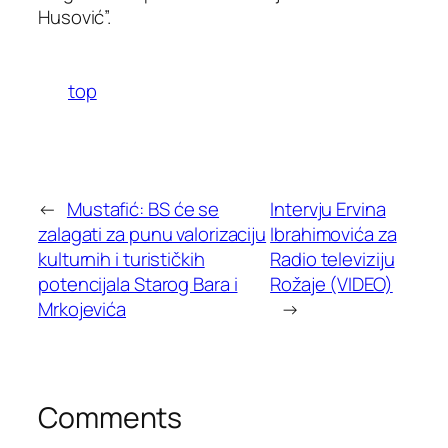
Husović”.
top
←
Mustafić: BS će se
Intervju Ervina
zalagati za punu valorizaciju
Ibrahimovića za
kulturnih i turističkih
Radio televiziju
potencijala Starog Bara i
Rožaje (VIDEO)
Mrkojevića
→
Comments