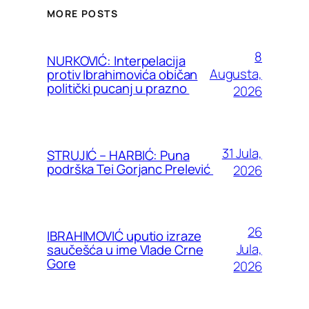
MORE POSTS
8
NURKOVIĆ: Interpelacija
Augusta,
protiv Ibrahimovića običan
politički pucanj u prazno
2026
31 Jula,
STRUJIĆ – HARBIĆ: Puna
podrška Tei Gorjanc Prelević
2026
26
IBRAHIMOVIĆ uputio izraze
Jula,
saučešća u ime Vlade Crne
Gore
2026