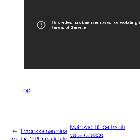
top
Muhović: BS će tražiti
←
Evropska narodna
veće učešće
partija (EPP) podržala