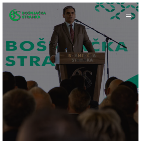
Idi
na
sadržaj