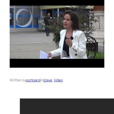
Written by
portparol
in
Izjave
, 
Video