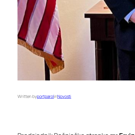
Written by
portparol
in
Novosti