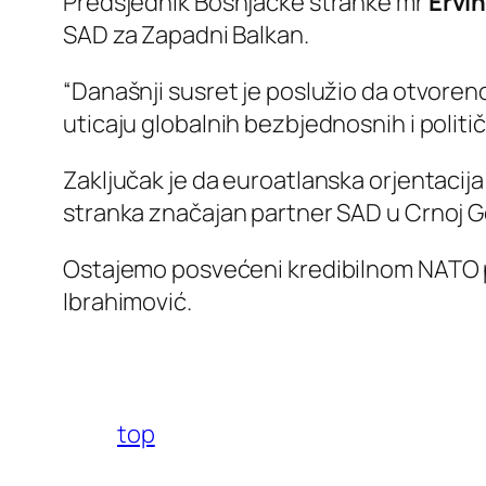
Predsjednik Bošnjačke stranke mr
Ervi
SAD za Zapadni Balkan.
“Današnji susret je poslužio da otvoreno i
uticaju globalnih bezbjednosnih i polit
Zaključak je da euroatlanska orjentacija
stranka značajan partner SAD u Crnoj Go
Ostajemo posvećeni kredibilnom NATO par
Ibrahimović.
top