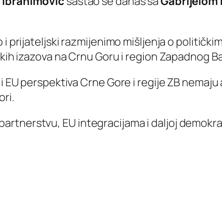
n Ibrahimović
sastao se danas sa
Gabrijelom
 prijateljski razmijenimo mišljenja o političkim
ičkih izazova na Crnu Goru i region Zapadnog B
 i EU perspektiva Crne Gore i regije ZB nemaju 
ri.
tnerstvu, EU integracijama i daljoj demokratiz