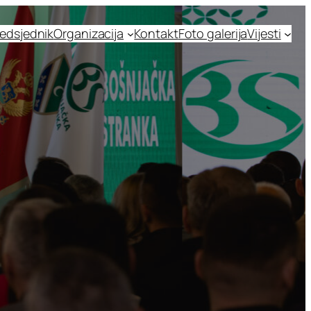
edsjednik
Organizacija
Kontakt
Foto galerija
Vijesti