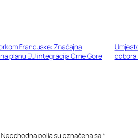
orkom Francuske: Značajna
Umjesto
 na planu EU integracija Crne Gore
odbora 
Neophodna polja su označena sa
*