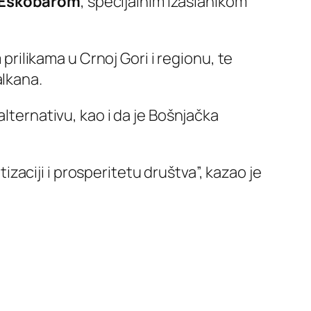
 Eskobarom
, specijalnim izaslanikom
 prilikama u Crnoj Gori i regionu, te
alkana.
alternativu, kao i da je Bošnjačka
aciji i prosperitetu društva”, kazao je