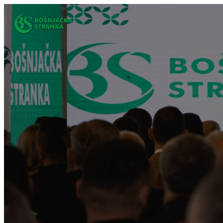
Idi
na
sadržaj