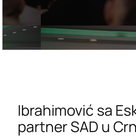
Ibrahimović sa E
partner SAD u Crn