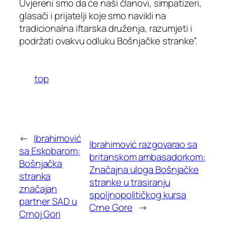
Uvjereni smo da će naši članovi, simpatizeri,
glasači i prijatelji koje smo navikli na
tradicionalna iftarska druženja, razumjeti i
podržati ovakvu odluku Bošnjačke stranke”.
top
←
Ibrahimović
Ibrahimović razgovarao sa
sa Eskobarom:
britanskom ambasadorkom:
Bošnjačka
Značajna uloga Bošnjačke
stranka
stranke u trasiranju
značajan
spoljnopolitičkog kursa
partner SAD u
Crne Gore
→
Crnoj Gori