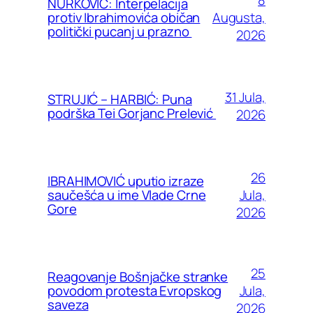
NURKOVIĆ: Interpelacija
Augusta,
protiv Ibrahimovića običan
politički pucanj u prazno
2026
31 Jula,
STRUJIĆ – HARBIĆ: Puna
podrška Tei Gorjanc Prelević
2026
26
IBRAHIMOVIĆ uputio izraze
Jula,
saučešća u ime Vlade Crne
Gore
2026
25
Reagovanje Bošnjačke stranke
Jula,
povodom protesta Evropskog
saveza
2026