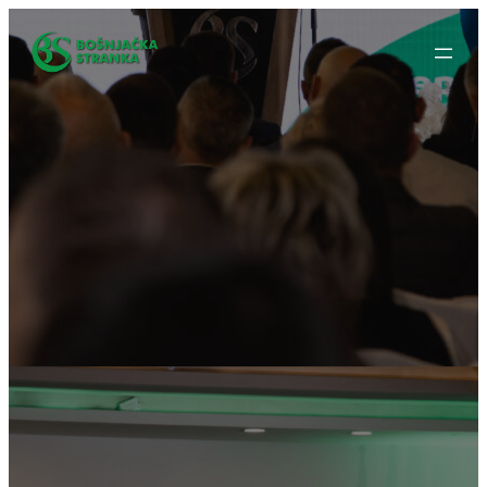
Idi
na
sadržaj