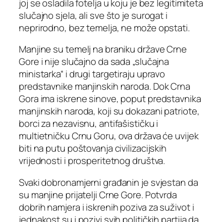
joj se osladila fotelja u koju je bez legitimiteta
slučajno sjela, ali sve što je surogat i
neprirodno, bez temelja, ne može opstati.
Manjine su temelj na braniku države Crne
Gore i nije slučajno da sada „slučajna
ministarka“ i drugi targetiraju upravo
predstavnike manjinskih naroda. Dok Crna
Gora ima iskrene sinove, poput predstavnika
manjinskih naroda, koji su dokazani patriote,
borci za nezavisnu, antifašističku i
multietničku Crnu Goru, ova država će uvijek
biti na putu poštovanja civilizacijskih
vrijednosti i prosperitetnog društva.
Svaki dobronamjerni građanin je svjestan da
su manjine prijatelji Crne Gore. Potvrda
dobrih namjera i iskrenih poziva za suživot i
jednakost su i pozivi svih političkih partija da