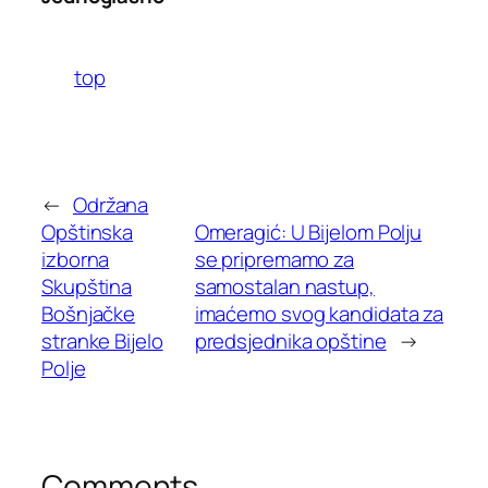
top
←
Održana
Opštinska
Omeragić: U Bijelom Polju
izborna
se pripremamo za
Skupština
samostalan nastup,
Bošnjačke
imaćemo svog kandidata za
stranke Bijelo
predsjednika opštine
→
Polje
Comments