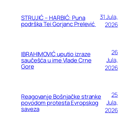
31 Jula,
STRUJIĆ – HARBIĆ: Puna
podrška Tei Gorjanc Prelević
2026
26
IBRAHIMOVIĆ uputio izraze
Jula,
saučešća u ime Vlade Crne
Gore
2026
25
Reagovanje Bošnjačke stranke
Jula,
povodom protesta Evropskog
saveza
2026