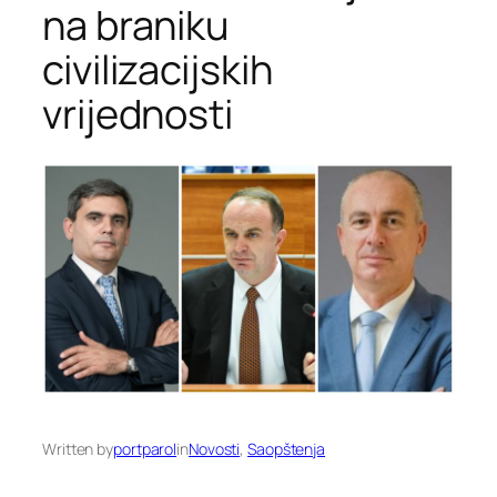
na braniku
civilizacijskih
vrijednosti
Written by
portparol
in
Novosti
, 
Saopštenja