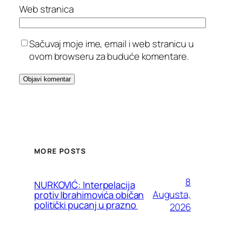
Web stranica
Sačuvaj moje ime, email i web stranicu u
ovom browseru za buduće komentare.
MORE POSTS
8
NURKOVIĆ: Interpelacija
Augusta,
protiv Ibrahimovića običan
politički pucanj u prazno
2026