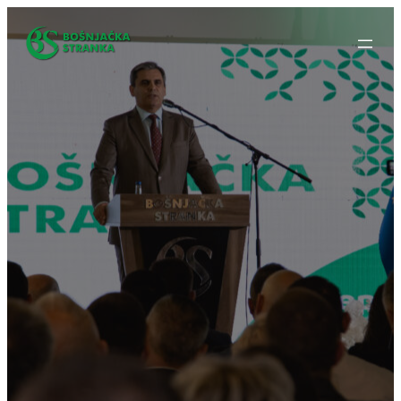
Idi
na
sadržaj