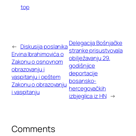
top
Delegacija Bošnjačke
←
Diskusija poslanika
stranke prisustvovala
Ervina Ibrahimovića o
obilježavanju 29.
Zakonu o osnovnom
godišnjice
obrazovanju i
deportacije
vaspitanju i opštem
bosansko-
Zakonu o obrazovanju
hercegovačkih
i vaspitanju
izbjeglica iz HN
→
Comments