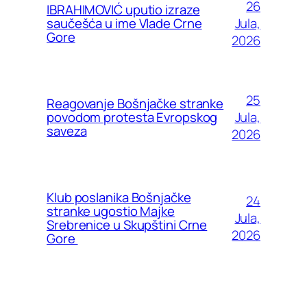
26
IBRAHIMOVIĆ uputio izraze
Jula,
saučešća u ime Vlade Crne
Gore
2026
25
Reagovanje Bošnjačke stranke
Jula,
povodom protesta Evropskog
saveza
2026
Klub poslanika Bošnjačke
24
stranke ugostio Majke
Jula,
Srebrenice u Skupštini Crne
2026
Gore