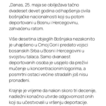
„Danas, 25. maja se obilježava tačno
dvadeset devet godina od hapšenja civila
bošnjačke nacionalnosti koji su potom
deportovani u Bosnu i Hercegovinu,
zahvaćenu ratom.
Više desetina izbjeglih Bošnjaka nezakonito
je uhapšeno u Crnoj Gori i predato vojsci
bosanskih Srba u Bosni i Hercegovini u
svojstvu talaca. Samo dvanaest
deportovanih osoba je uspjelo da preživi
mučenje u koncentracionim logorima, a
posmrtni ostaci većine stradalih još nisu
pronađeni.
Krajnje je vrijeme da nakon skoro tri decenije,
nadležni konačno utvrde odgovornost onih
koji su učestvovali u vršenju deportacije.