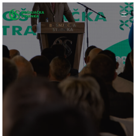
Idi
na
sadržaj