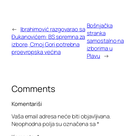
Bošnjačka
←
Ibrahimović razgovarao sa
stranka
Đukanovićem: BS spremna za
samostalno na
izbore, Crnoj Gori potrebna
izborima u
proevropska većina
Plavu
→
Comments
Komentariši
Vaša email adresa neće biti objavljivana.
Neophodna polja su označena sa
*