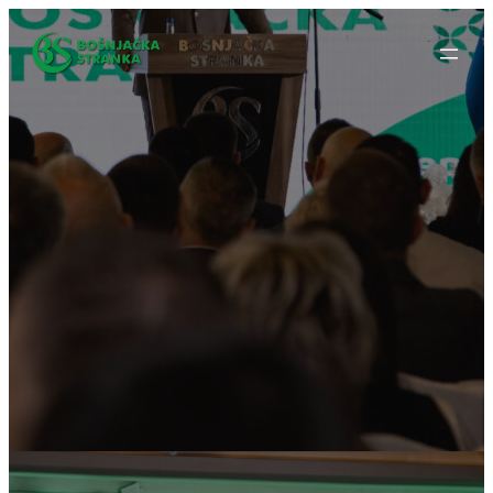
Idi
na
sadržaj