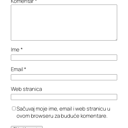
Komentar
*
Ime
*
Email
*
Web stranica
Sačuvaj moje ime, email i web stranicu u
ovom browseru za buduće komentare.