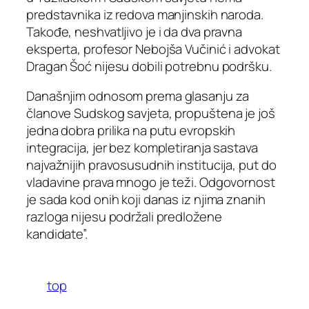
predstavnika iz redova manjinskih naroda.
Takođe, neshvatljivo je i da dva pravna
eksperta, profesor Nebojša Vučinić i advokat
Dragan Šoć nijesu dobili potrebnu podršku.
Današnjim odnosom prema glasanju za
članove Sudskog savjeta, propuštena je još
jedna dobra prilika na putu evropskih
integracija, jer bez kompletiranja sastava
najvažnijih pravosusudnih institucija, put do
vladavine prava mnogo je teži. Odgovornost
je sada kod onih koji danas iz njima znanih
razloga nijesu podržali predložene
kandidate”.
top