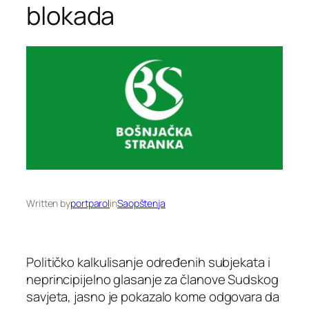
blokada
Written by
portparol
in
Saopštenja
Političko kalkulisanje određenih subjekata i
neprincipijelno glasanje za članove Sudskog
savjeta, jasno je pokazalo kome odgovara da