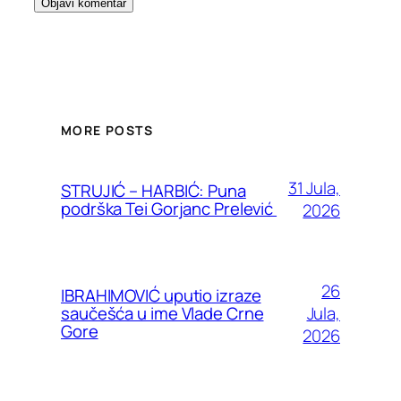
MORE POSTS
31 Jula,
STRUJIĆ – HARBIĆ: Puna
podrška Tei Gorjanc Prelević
2026
26
IBRAHIMOVIĆ uputio izraze
Jula,
saučešća u ime Vlade Crne
Gore
2026