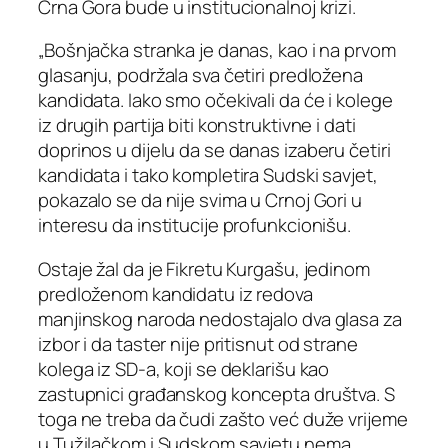
Crna Gora bude u institucionalnoj krizi.
„Bošnjačka stranka je danas, kao i na prvom
glasanju, podržala sva četiri predložena
kandidata. Iako smo očekivali da će i kolege
iz drugih partija biti konstruktivne i dati
doprinos u dijelu da se danas izaberu četiri
kandidata i tako kompletira Sudski savjet,
pokazalo se da nije svima u Crnoj Gori u
interesu da institucije profunkcionišu.
Ostaje žal da je Fikretu Kurgašu, jedinom
predloženom kandidatu iz redova
manjinskog naroda nedostajalo dva glasa za
izbor i da taster nije pritisnut od strane
kolega iz SD-a, koji se deklarišu kao
zastupnici građanskog koncepta društva. S
toga ne treba da čudi zašto već duže vrijeme
u Tužilačkom i Sudskom savjetu nema