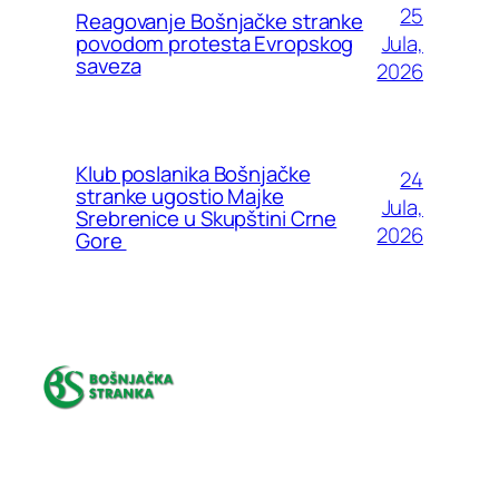
25
Reagovanje Bošnjačke stranke
Jula,
povodom protesta Evropskog
saveza
2026
Klub poslanika Bošnjačke
24
stranke ugostio Majke
Jula,
Srebrenice u Skupštini Crne
2026
Gore