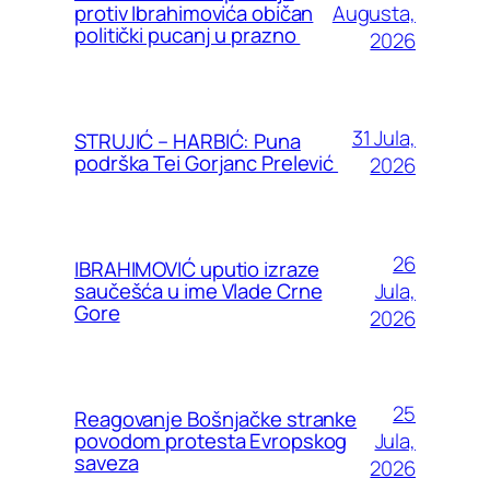
Augusta,
protiv Ibrahimovića običan
politički pucanj u prazno
2026
31 Jula,
STRUJIĆ – HARBIĆ: Puna
podrška Tei Gorjanc Prelević
2026
26
IBRAHIMOVIĆ uputio izraze
Jula,
saučešća u ime Vlade Crne
Gore
2026
25
Reagovanje Bošnjačke stranke
Jula,
povodom protesta Evropskog
saveza
2026