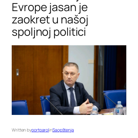
Evrope jasan je
zaokret u našoj
spoljnoj politici
Written by
portparol
in
Saopštenja