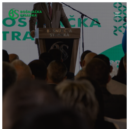
Idi
na
sadržaj