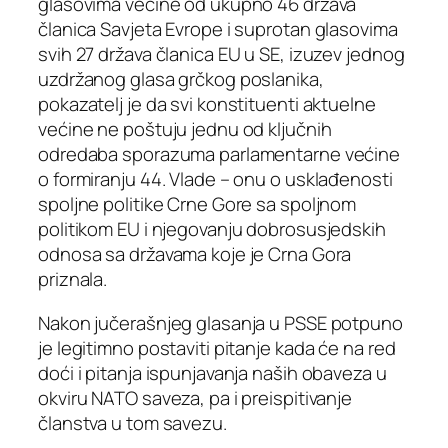
glasovima većine od ukupno 46 država
članica Savjeta Evrope i suprotan glasovima
svih 27 država članica EU u SE, izuzev jednog
uzdržanog glasa grčkog poslanika,
pokazatelj je da svi konstituenti aktuelne
većine ne poštuju jednu od ključnih
odredaba sporazuma parlamentarne većine
o formiranju 44. Vlade – onu o usklađenosti
spoljne politike Crne Gore sa spoljnom
politikom EU i njegovanju dobrosusjedskih
odnosa sa državama koje je Crna Gora
priznala.
Nakon jučerašnjeg glasanja u PSSE potpuno
je legitimno postaviti pitanje kada će na red
doći i pitanja ispunjavanja naših obaveza u
okviru NATO saveza, pa i preispitivanje
članstva u tom savezu.