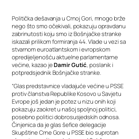
Politička dešavanja u Crnoj Gori, mnogo brže
nego što smo očekivali, pokazuju opravdanu
zabrinutosti koju smo iz Bošnjačke stranke
iskazali prilikom formiranja 44. Vlade u vezi sa
stvarnom euroatlantskom i evropskom
opredijeljenošću aktuelne parlamentarne
većine, kazao je
Damir Gutić
, poslanik i
potpredsjednik Bošnjačke stranke.
“Glas predstavnice vladajuće većine u PSSE
protiv članstva Republike Kosovo u Savjetu
Evrope još jedan je potez u nizu onih koji
pokazuju zaokret u našoj spoljnoj politici,
posebno politici dobrosusjedskih odnosa.
Činjenica da je glas šefice delegacije
Skupštine Crne Gore u PSSE bio suprotan