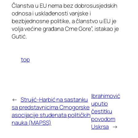
Članstva u EU nema bez dobrosusjedskih
odnosa i usklađenosti vanjske i
bezbjednosne politike, a članstvo u EU je
volja većine građana Crne Gore”, istakao je
Gutić.
top
Ibrahimović
←
Strujić-Harbić na sastanku
uputio
sa predstavnicima Crnogorske
čestitku
asocijacije studenata političkih
povodom
nauka (MAPSS)
Uskrsa
→