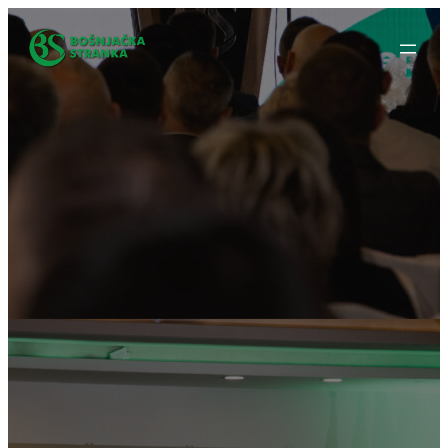
Idi
na
sadržaj