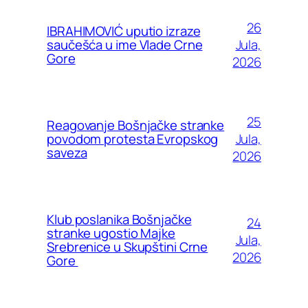
26
IBRAHIMOVIĆ uputio izraze
Jula,
saučešća u ime Vlade Crne
Gore
2026
25
Reagovanje Bošnjačke stranke
Jula,
povodom protesta Evropskog
saveza
2026
Klub poslanika Bošnjačke
24
stranke ugostio Majke
Jula,
Srebrenice u Skupštini Crne
2026
Gore