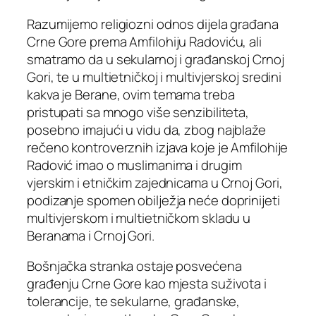
Razumijemo religiozni odnos dijela građana
Crne Gore prema Amfilohiju Radoviću, ali
smatramo da u sekularnoj i građanskoj Crnoj
Gori, te u multietničkoj i multivjerskoj sredini
kakva je Berane, ovim temama treba
pristupati sa mnogo više senzibiliteta,
posebno imajući u vidu da, zbog najblaže
rečeno kontroverznih izjava koje je Amfilohije
Radović imao o muslimanima i drugim
vjerskim i etničkim zajednicama u Crnoj Gori,
podizanje spomen obilježja neće doprinijeti
multivjerskom i multietničkom skladu u
Beranama i Crnoj Gori.
Bošnjačka stranka ostaje posvećena
građenju Crne Gore kao mjesta suživota i
tolerancije, te sekularne, građanske,