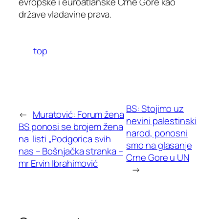
evropske i euroatlanske Crne Gore kao
države vladavine prava.
top
BS: Stojimo uz
←
Muratović: Forum žena
nevini palestinski
BS ponosi se brojem žena
narod, ponosni
na listi „Podgorica svih
smo na glasanje
nas – Bošnjačka stranka –
Crne Gore u UN
mr Ervin Ibrahimović
→