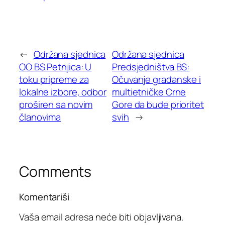
←
Održana sjednica
Održana sjednica
OO BS Petnjica: U
Predsjedništva BS:
toku pripreme za
Očuvanje građanske i
lokalne izbore, odbor
multietničke Crne
proširen sa novim
Gore da bude prioritet
članovima
svih
→
Comments
Komentariši
Vaša email adresa neće biti objavljivana.