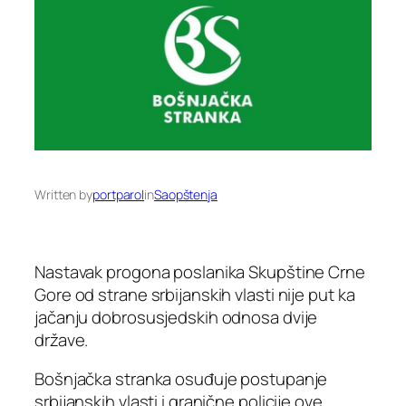
Written by
portparol
in
Saopštenja
Nastavak progona poslanika Skupštine Crne
Gore od strane srbijanskih vlasti nije put ka
jačanju dobrosusjedskih odnosa dvije
države.
Bošnjačka stranka osuđuje postupanje
srbijanskih vlasti i granične policije ove