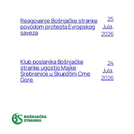
25
Reagovanje Bošnjačke stranke
Jula,
povodom protesta Evropskog
saveza
2026
Klub poslanika Bošnjačke
24
stranke ugostio Majke
Jula,
Srebrenice u Skupštini Crne
2026
Gore