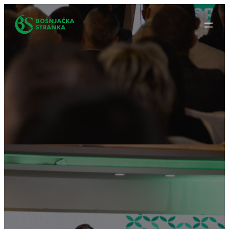
Idi
na
sadržaj