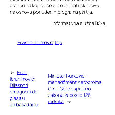
građanina koji će se opredeljivati isključivo
na osnovu ponuđenih programa partija.
Informativna služba BS-a
Ervin Ibrahimović
top
←
Ervin
Ministar Nurković –
Ibrahimović:
menadžment Aerodroma
Dijaspori
Crne Gore suprotno
omogućiti da
zakonu zaposlio 126
glasa u
radnika
→
ambasadama