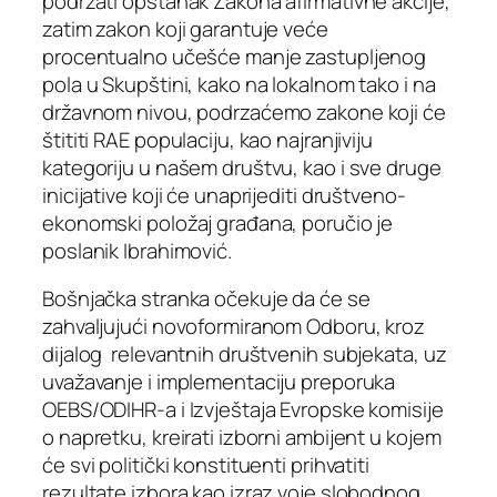
podržati opstanak Zakona afirmativne akcije,
zatim zakon koji garantuje veće
procentualno učešće manje zastupljenog
pola u Skupštini, kako na lokalnom tako i na
državnom nivou, podrzaćemo zakone koji će
štititi RAE populaciju, kao najranjiviju
kategoriju u našem društvu, kao i sve druge
inicijative koji će unaprijediti društveno-
ekonomski položaj građana, poručio je
poslanik Ibrahimović.
Bošnjačka stranka očekuje da će se
zahvaljujući novoformiranom Odboru, kroz
dijalog relevantnih društvenih subjekata, uz
uvažavanje i implementaciju preporuka
OEBS/ODIHR-a i Izvještaja Evropske komisije
o napretku, kreirati izborni ambijent u kojem
će svi politički konstituenti prihvatiti
rezultate izbora kao izraz voje slobodnog