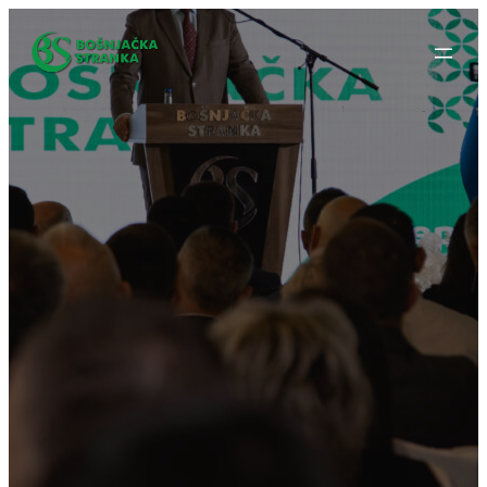
Idi
na
sadržaj