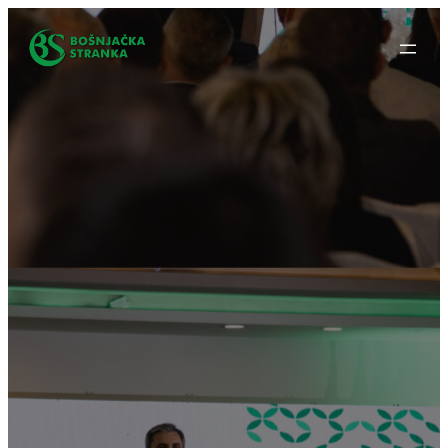
Idi
na
sadržaj