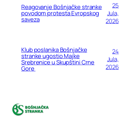
25
Reagovanje Bošnjačke stranke
Jula,
povodom protesta Evropskog
saveza
2026
Klub poslanika Bošnjačke
24
stranke ugostio Majke
Jula,
Srebrenice u Skupštini Crne
2026
Gore