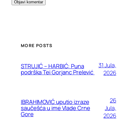
MORE POSTS
31 Jula,
STRUJIĆ – HARBIĆ: Puna
podrška Tei Gorjanc Prelević
2026
26
IBRAHIMOVIĆ uputio izraze
Jula,
saučešća u ime Vlade Crne
Gore
2026