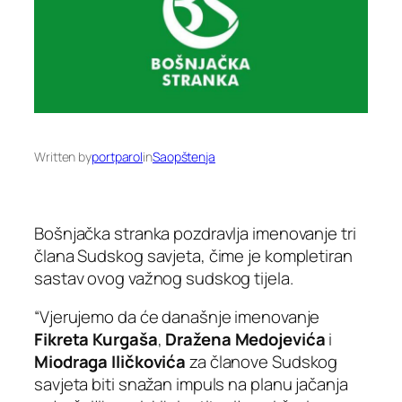
Written by
portparol
in
Saopštenja
Bošnjačka stranka pozdravlja imenovanje tri
člana Sudskog savjeta, čime je kompletiran
sastav ovog važnog sudskog tijela.
“Vjerujemo da će današnje imenovanje
Fikreta Kurgaša
,
Dražena Medojevića
i
Miodraga Iličkovića
za članove Sudskog
savjeta biti snažan impuls na planu jačanja