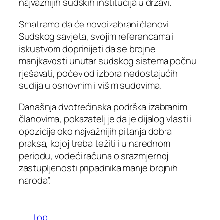
najvažnijih sudskih institucija u državi.
Smatramo da će novoizabrani članovi
Sudskog savjeta, svojim referencama i
iskustvom doprinijeti da se brojne
manjkavosti unutar sudskog sistema počnu
rješavati, počev od izbora nedostajućih
sudija u osnovnim i višim sudovima.
Današnja dvotrećinska podrška izabranim
članovima, pokazatelj je da je dijalog vlasti i
opozicije oko najvažnijih pitanja dobra
praksa, kojoj treba težiti i u narednom
periodu, vodeći računa o srazmjernoj
zastupljenosti pripadnika manje brojnih
naroda”.
top