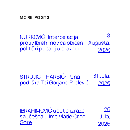
MORE POSTS
8
NURKOVIĆ: Interpelacija
Augusta,
protiv Ibrahimovića običan
politički pucanj u prazno
2026
31 Jula,
STRUJIĆ – HARBIĆ: Puna
podrška Tei Gorjanc Prelević
2026
26
IBRAHIMOVIĆ uputio izraze
Jula,
saučešća u ime Vlade Crne
Gore
2026