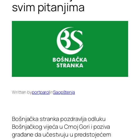
svim pitanjima
Written by
portparol
in
Saopštenja
Bošnjačka stranka pozdravlja odluku
Bošnjačkog vijeća u Crnoj Gori i poziva
građane da učestvuju u predstojećem