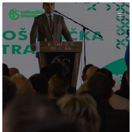
Idi
na
sadržaj