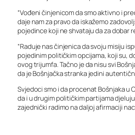
“Vođeni činjenicom da smo aktivno i pre
daje nam za pravo da iskažemo zadovoljs
pojedince koji ne shvataju da za dobar rez
“Raduje nas činjenica da svoju misiju is
pojedinim političkim opcijama, koji su, 
ovog trijumfa. Tačno je da nisu svi Bošn
da je Bošnjačka stranka jedini autentičn
Svjedoci smo i da procenat Bošnjaka u C
da i u drugim političkim partijama djeluj
zajednički radimo na daljoj afirmaciji n