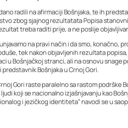
dano radili na afirmaciji Bošnjaka, te ih pred
tvo zbog sjajnog rezultatata Popisa stanovniš
ultat treba raditi prije, a ne poslije objavljiv
punjavamo na pravi način i da smo, konačno, pro
doduše, tek nakon objavljenih rezultata popisa,
jaci u Bošnjačkoj stranci, ali na osnovu snage 
i predstavnik Bošnjaka u Crnoj Gori.
rnoj Gori raste paralelno sa rastom podrške B
u ljudi koji se nacionalno izjašnjavanju kao Bo
acionalog i jezičkog identiteta” navodi se u sa