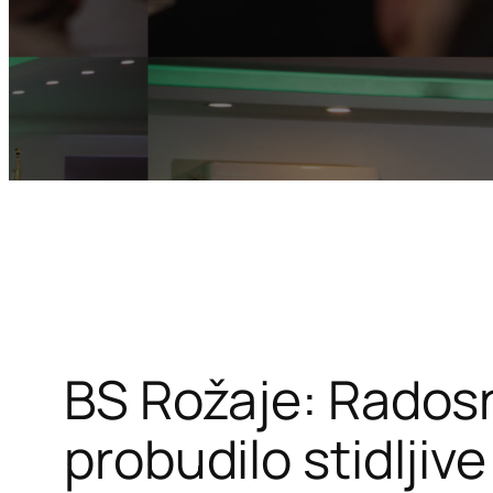
BS Rožaje: Radosn
probudilo stidljiv