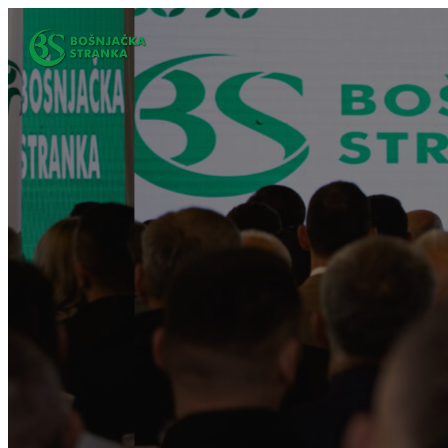
Idi
na
sadržaj