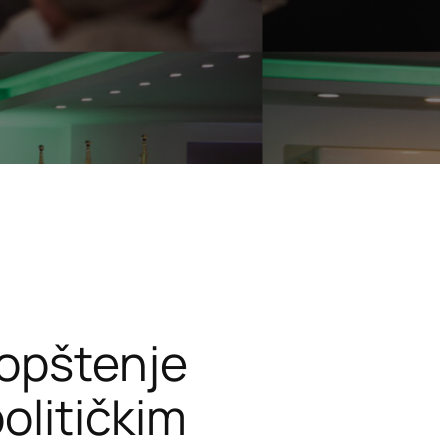
aopštenje
olitičkim