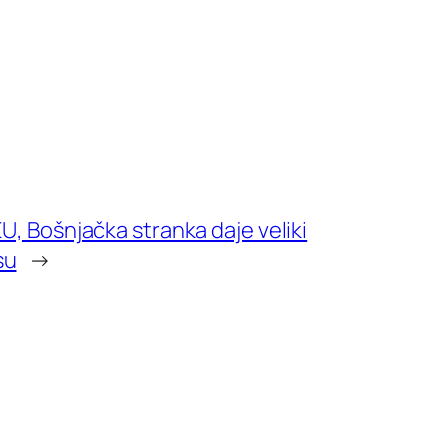
EU, Bošnjačka stranka daje veliki
su
→