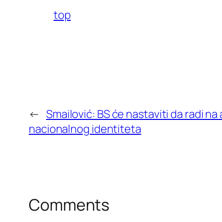
top
←
Smailović: BS će nastaviti da radi na
nacionalnog identiteta
Comments