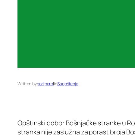
Written by
portparol
in
Saopštenja
Opštinski odbor Bošnjačke stranke u Ro
stranka nije zaslužna za porast broja Bo