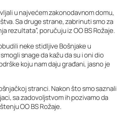
stavljali u najvećem zakonodavnom domu,
tva. Sa druge strane, zabrinuti smo za
anja rezultata”, poručuju iz OO BS Rožaje.
budili neke stidljive Bošnjake u
 smogli snage da kažu da su i oni dio
podrške koju nam daju građani, jasno je
ošnjačkoj stranci. Nakon što smo saznali
šnjaci, sa zadovoljstvom ih pozivamo da
opštenju OO BS Rožaje.