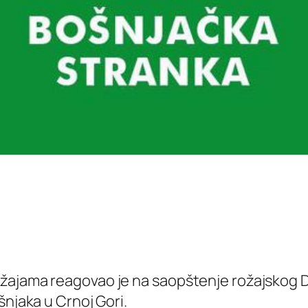
žajama reagovao je na saopštenje rožajskog DP
šnjaka u Crnoj Gori.