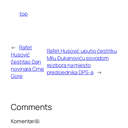
top
←
Rafet
Rafet Husović uputio čestitku
Husović
Milu Đukanoviću povodom
čestitao Dan
reizbora na mjesto
novinara Crne
predsjednika DPS-a
→
Gore
Comments
Komentariši