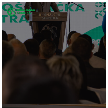
Idi
na
sadržaj