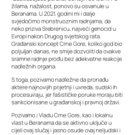
žilama, nažalost, ponovo su osvanule u
Beranama. U 2021. godini mi i dalje
svjedočimo monstruoznim radnjama, da
neko priziva Srebrenicu, najveći genocid u
Evropi nakon Drugog svjetskog rata.
Građanski koncept Crne Gore, koliko god bio
poljuljan danas, ne smije dozvoliti da ovakve
sramne radnje prođu bez adekvatne reakcije
nadležnih organa.
S toga, pozivamo nadležne da pronađu
aktere najnovijih prijetnji i uvreda, sudski ih
procesuiraju, jer fašističke poruke moraju biti
sankcionisane u građanskoj i pravnoj državi.
Pozivamo i Vladu Crne Gore, kao i lokalnu
vlast u Beranama da se aktivno uključe u
cijeli ovaj slučaj i jasno osude ovaj neljudski i