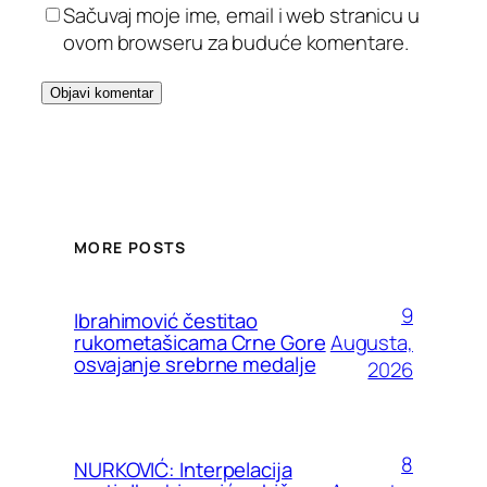
Sačuvaj moje ime, email i web stranicu u
ovom browseru za buduće komentare.
MORE POSTS
9
Ibrahimović čestitao
Augusta,
rukometašicama Crne Gore
osvajanje srebrne medalje
2026
8
NURKOVIĆ: Interpelacija