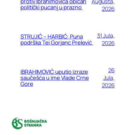
Augusta,
protiv Ibrahimovića običan
politički pucanj u prazno
2026
31 Jula,
STRUJIĆ – HARBIĆ: Puna
podrška Tei Gorjanc Prelević
2026
26
IBRAHIMOVIĆ uputio izraze
Jula,
saučešća u ime Vlade Crne
Gore
2026