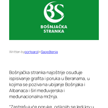
Written by
portparol
in
Saopštenja
Bošnjačka stranka najoštrije osuđuje
ispisivanje grafita i poruka u Beranama, u
kojima se poziva na ubijanje Bošnjaka i
Albanaca i širi međuvjerska i
međunacionalna mržnja.
“Zastrašujuće poruke, od kojih se ledi krv u