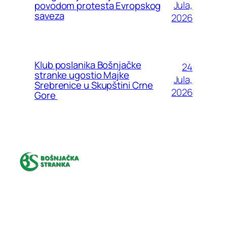
Jula,
povodom protesta Evropskog
saveza
2026
Klub poslanika Bošnjačke
24
stranke ugostio Majke
Jula,
Srebrenice u Skupštini Crne
2026
Gore