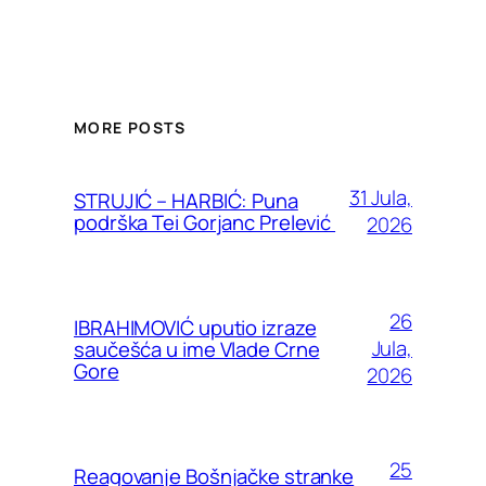
MORE POSTS
31 Jula,
STRUJIĆ – HARBIĆ: Puna
podrška Tei Gorjanc Prelević
2026
26
IBRAHIMOVIĆ uputio izraze
Jula,
saučešća u ime Vlade Crne
Gore
2026
25
Reagovanje Bošnjačke stranke