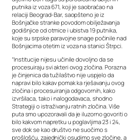
putnika iz voza 671, koji je saobraćao na
relaciji Beograd-Bar, saopšteno je iz
Bošnjačke stranke povodom obilježavanja
godišnjice od otmice i ubistva 19 putnika,
koje su srpske paravojne snage počinile nad
Bošnjacima otetim iz voza na stanici Štrpci.
“Institucije nijesu učinile dovoljno da se
procesuiraju svi akteri ovog zločina. Porazna
je činjenica da tužilaštvo nije uspjelo da
napravi bilo kakav pomak ka rješavanju ovog
zločina i procesuiranja odgovornih, kako
izvršilaca, tako i nalogodavaca, shodno
Strategiji o istraživanju ratnih zločina. Više
puta smo upozoravali da je iluzorno govoriti o
bilo kakvom napretku u poglavljima 23 i 24,
sve dok se kao društvo ne suočimo s
prošlošću, zajednički osudimo sve zločine, a