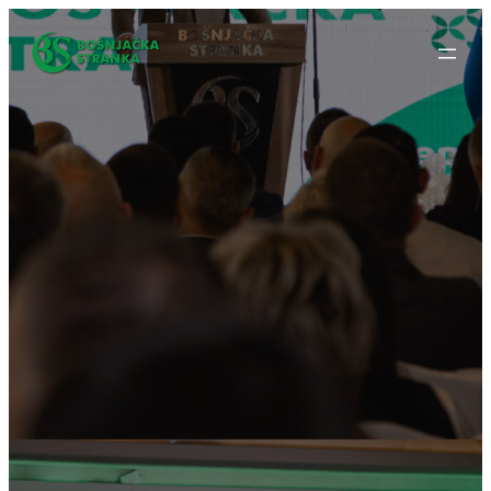
Idi
na
sadržaj