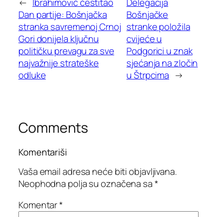
←
Ibrahimović čestitao
Delegacija
Dan partije: Bošnjačka
Bošnjačke
stranka savremenoj Crnoj
stranke položila
Gori donijela ključnu
cvijeće u
političku prevagu za sve
Podgorici u znak
najvažnije strateške
sjećanja na zločin
odluke
u Štrpcima
→
Comments
Komentariši
Vaša email adresa neće biti objavljivana.
Neophodna polja su označena sa
*
Komentar
*