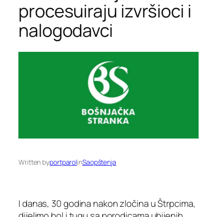
procesuiraju izvršioci i
nalogodavci
Written by
portparol
in
Saopštenja
I danas, 30 godina nakon zločina u Štrpcima,
dijelimo bol i tugu sa porodicama ubijenih