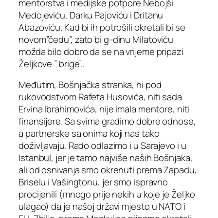
mentorstva i medijske potpore Nebojši
Medojeviću, Darku Pajoviću i Dritanu
Abazoviću. Kad bi ih potrošili okretali bi se
novom”čedu”, zato bi g-dinu Milatoviću
možda bilo dobro da se na vrijeme pripazi
Željkove ” brige”..
Međutim, Bošnjačka stranka, ni pod
rukovodstvom Rafeta Husovića, niti sada
Ervina Ibrahimovića, nije imala mentore, niti
finansijere. Sa svima gradimo dobre odnose,
a partnerske sa onima koji nas tako
doživljavaju. Rado odlazimo i u Sarajevo i u
Istanbul, jer je tamo najviše naših Bošnjaka,
ali od osnivanja smo okrenuti prema Zapadu,
Briselu i Vašingtonu, jer smo ispravno
procijenili (mnogo prije nekih u koje je Željko
ulagao) da je našoj državi mjesto u NATO i