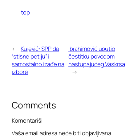
top
←
Kujević: SPP da
Ibrahimović uputio
“stisne petlju” i
čestitku povodom
samostalno izađe na
nastupajućeg Vaskrsa
izbore
→
Comments
Komentariši
Vaša email adresa neće biti objavljivana.