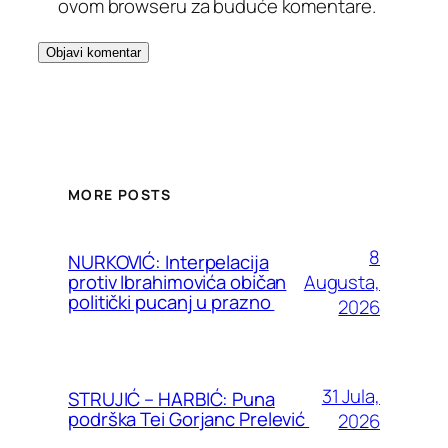
ovom browseru za buduće komentare.
MORE POSTS
8
NURKOVIĆ: Interpelacija
Augusta,
protiv Ibrahimovića običan
politički pucanj u prazno
2026
31 Jula,
STRUJIĆ – HARBIĆ: Puna
podrška Tei Gorjanc Prelević
2026