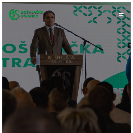
Idi
na
sadržaj