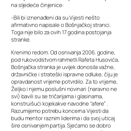
na sljedeće činjenice:
-Bili bi iznenađeni da su Vijesti nešto
afirmativno napisale o Bošnjačkoj stranci.
Toga nije bilo za ovih 17 godina postojanja
stranke.
Krenimo redom. Od osnivanja 2006. godine,
pod rukovodstvom rahmetli Rafeta Husovića,
Bošnjačka stranka je uvijek donosila važne,
državničke i strateški ispravne odluke, čiju je
opravdanost vrijeme potvrdilo. Za to vrijeme,
Željko i njemu poslušni novinari (naravno ne
svi) bavili su se tričarijama i glasinama,
konstruišući kojekakve navodne “afere” .
Razumijemo potrebu koncerna Vijesti da
budu mentor raznim liderima i da svoj uticaj
šire osnivanjem partija. Sjećamo se dobro