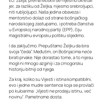
EU. Zbilja, prema Moskvi se nijesmo okretali
jer, za razliku od Željka, nijesmo srebroljupci,
niti rubljoljupci. Naša jedina obaveza i
mentorstvo dolazi od strane bošnjačkog
naroda kojeg zastupamo, i potreba članstva
u Evropskoj narodnoj partiji (EPP), čiju
magistralnu evropsku politiku slijedimo.
I da zaključimo. Prepuštamo Željku da bira
svoja “čeda”. Međutim, on Bošnjacima neće
birati prvake. Nije dorastao tome, a to nijesu
mogli ni mnogo azginiji i za crnogorsku
historiju bitniji od njega.
Za kraj, koliko su Vijesti i istina kompatibilni,
evo i jedne mudre sentence koja se provlači
po kuloarima: „Vijesti ne prodaju istinu, već
novinu“. Pametnome dosta.