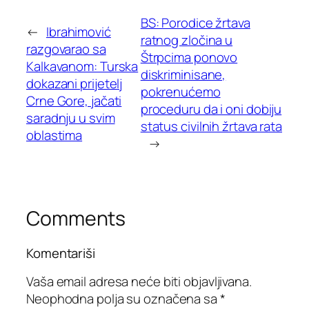
BS: Porodice žrtava
←
Ibrahimović
ratnog zločina u
razgovarao sa
Štrpcima ponovo
Kalkavanom: Turska
diskriminisane,
dokazani prijetelj
pokrenućemo
Crne Gore, jačati
proceduru da i oni dobiju
saradnju u svim
status civilnih žrtava rata
oblastima
→
Comments
Komentariši
Vaša email adresa neće biti objavljivana.
Neophodna polja su označena sa
*