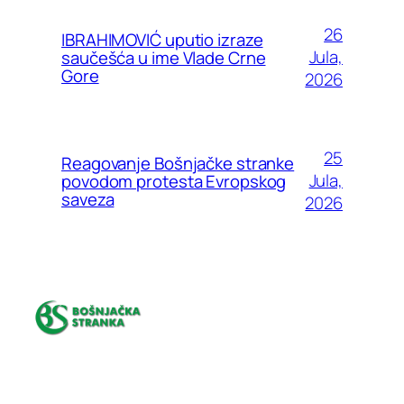
26
IBRAHIMOVIĆ uputio izraze
Jula,
saučešća u ime Vlade Crne
Gore
2026
25
Reagovanje Bošnjačke stranke
Jula,
povodom protesta Evropskog
saveza
2026