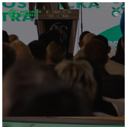
Idi
na
sadržaj