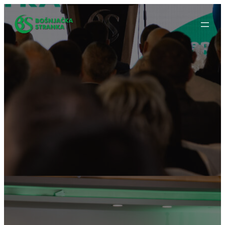
Idi
na
sadržaj