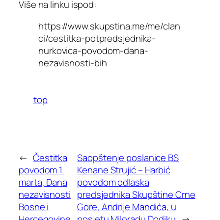
Više na linku ispod:
https://www.skupstina.me/me/clan
ci/cestitka-potpredsjednika-
nurkovica-povodom-dana-
nezavisnosti-bih
top
←
Čestitka
Saopštenje poslanice BS
povodom 1.
Kenane Strujić – Harbić
marta, Dana
povodom odlaska
nezavisnosti
predsjednika Skupštine Crne
Bosne i
Gore, Andrije Mandića, u
Hercegovine
posjetu Miloradu Dodiku
→