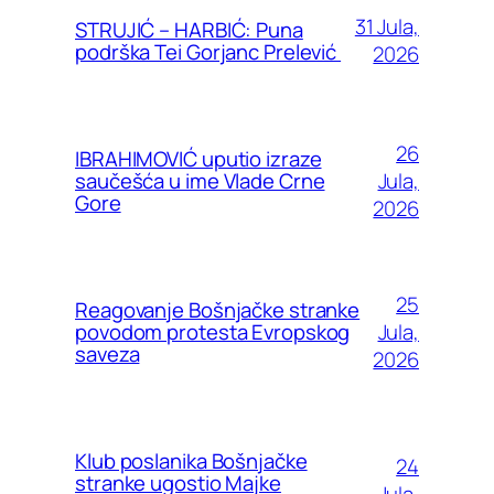
31 Jula,
STRUJIĆ – HARBIĆ: Puna
podrška Tei Gorjanc Prelević
2026
26
IBRAHIMOVIĆ uputio izraze
Jula,
saučešća u ime Vlade Crne
Gore
2026
25
Reagovanje Bošnjačke stranke
Jula,
povodom protesta Evropskog
saveza
2026
Klub poslanika Bošnjačke
24
stranke ugostio Majke
Jula,