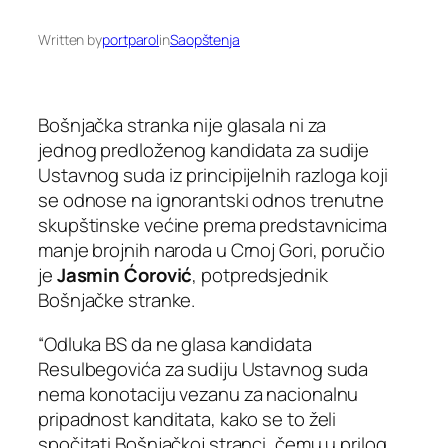
Written by
portparol
in
Saopštenja
Bošnjačka stranka nije glasala ni za
jednog predloženog kandidata za sudije
Ustavnog suda iz principijelnih razloga koji
se odnose na ignorantski odnos trenutne
skupštinske većine prema predstavnicima
manje brojnih naroda u Crnoj Gori, poručio
je
Jasmin Ćorović
, potpredsjednik
Bošnjačke stranke.
“Odluka BS da ne glasa kandidata
Resulbegovića za sudiju Ustavnog suda
nema konotaciju vezanu za nacionalnu
pripadnost kanditata, kako se to želi
spočitati Bošnjačkoj stranci, čemu u prilog