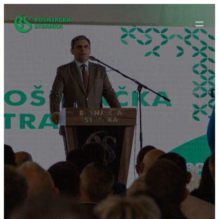
Idi
na
sadržaj