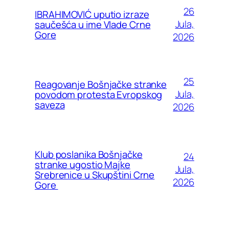
26
IBRAHIMOVIĆ uputio izraze
Jula,
saučešća u ime Vlade Crne
Gore
2026
25
Reagovanje Bošnjačke stranke
Jula,
povodom protesta Evropskog
saveza
2026
Klub poslanika Bošnjačke
24
stranke ugostio Majke
Jula,
Srebrenice u Skupštini Crne
2026
Gore