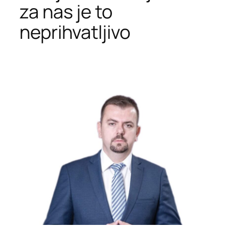
za nas je to
neprihvatljivo