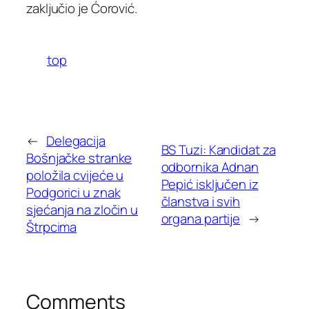
zaključio je Ćorović.
top
←
Delegacija
BS Tuzi: Kandidat za
Bošnjačke stranke
odbornika Adnan
položila cvijeće u
Pepić isključen iz
Podgorici u znak
članstva i svih
sjećanja na zločin u
organa partije
→
Štrpcima
Comments