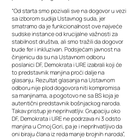
“Od starta smo pozivali sve na dogovor u vezi
sa izborom sudija Ustavnog suda, jer
smatramo da je funkcionalnost ove najveće
sudske instance od krucijalne važnosti za
stabilnost društva, ali smo tražili da dogovor
bude fer i inkluzivan. Podsjećam javnost na
činjenicu da su na Ustavnom odboru
poslanici DF, Demokrata i URE izabrali koji će
to predstavnik manjina proći dalje na
glasanju. Rezultat glasanja na Ustavnom
odboru nije plod dogovora niti kompromisa
sa manjinama, a pogotovo ne sa BS koja je
autentični predstavnik bošnjackog naroda.
Takav pristup je neprihvatljiv. Grupaciju oko
DF, Demokrata i URE ne podrzava ni 3 odsto
manjina u Crnoj Gori, pa je i neprihvatljivo da
oni biraju člana iz reda manje brojnih naroda”,