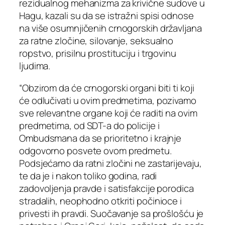
rezidualnog mehanizma za krivične sudove u
Hagu, kazali su da se istražni spisi odnose
na više osumnjičenih crnogorskih državljana
za ratne zločine, silovanje, seksualno
ropstvo, prisilnu prostituciju i trgovinu
ljudima.
“Obzirom da će crnogorski organi biti ti koji
će odlučivati u ovim predmetima, pozivamo
sve relevantne organe koji će raditi na ovim
predmetima, od SDT-a do policije i
Ombudsmana da se prioritetno i krajnje
odgovorno posvete ovom predmetu.
Podsjećamo da ratni zločini ne zastarijevaju,
te da je i nakon toliko godina, radi
zadovoljenja pravde i satisfakcije porodica
stradalih, neophodno otkriti počinioce i
privesti ih pravdi. Suočavanje sa prošlošću je