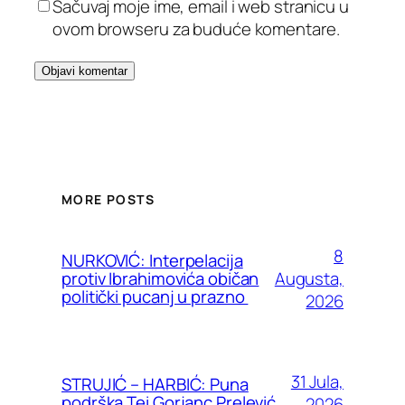
Sačuvaj moje ime, email i web stranicu u
ovom browseru za buduće komentare.
MORE POSTS
8
NURKOVIĆ: Interpelacija
Augusta,
protiv Ibrahimovića običan
politički pucanj u prazno
2026
31 Jula,
STRUJIĆ – HARBIĆ: Puna
podrška Tei Gorjanc Prelević
2026