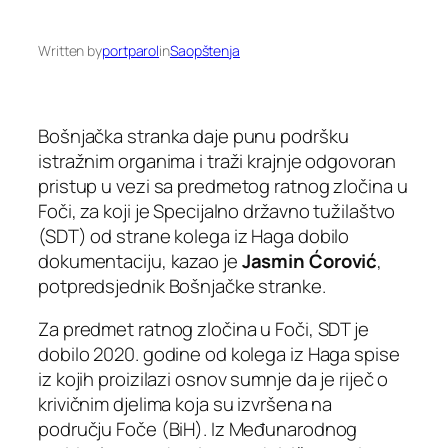
Written by
portparol
in
Saopštenja
Bošnjačka stranka daje punu podršku
istražnim organima i traži krajnje odgovoran
pristup u vezi sa predmetog ratnog zločina u
Foči, za koji je Specijalno državno tužilaštvo
(SDT) od strane kolega iz Haga dobilo
dokumentaciju, kazao je
Jasmin Ćorović
,
potpredsjednik Bošnjačke stranke.
Za predmet ratnog zločina u Foči, SDT je
dobilo 2020. godine od kolega iz Haga spise
iz kojih proizilazi osnov sumnje da je riječ o
krivičnim djelima koja su izvršena na
području Foče (BiH). Iz Međunarodnog