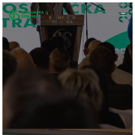
Idi
na
sadržaj