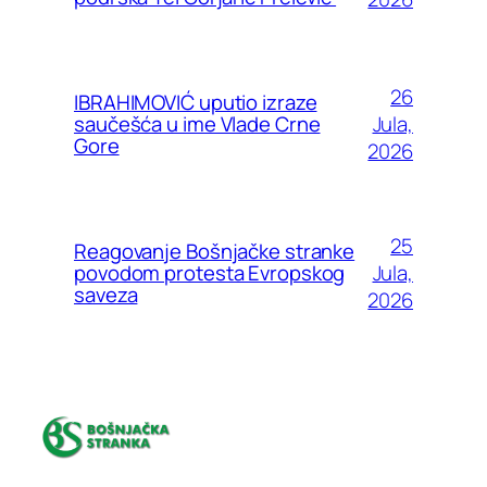
26
IBRAHIMOVIĆ uputio izraze
Jula,
saučešća u ime Vlade Crne
Gore
2026
25
Reagovanje Bošnjačke stranke
Jula,
povodom protesta Evropskog
saveza
2026