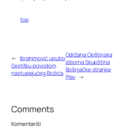
top
Održana Opštinska
←
Ibrahimović uputio
izborna Skupština
čestitku povodom
Bošnjačke stranke
nastupajućeg Božića
Plav
→
Comments
Komentariši