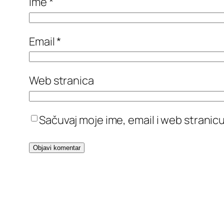
Ime
*
Email
*
Web stranica
Sačuvaj moje ime, email i web stran