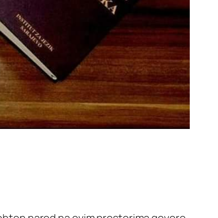
utohton narod na ovim prostorima govore