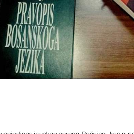
kog pojedinca i svakog naroda. Bošnjaci, kao a