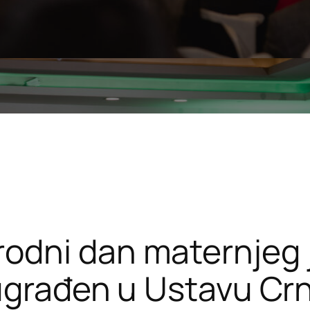
odni dan maternjeg j
 ugrađen u Ustavu Cr