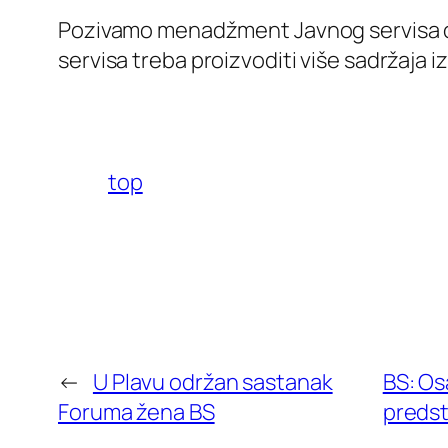
Pozivamo menadžment Javnog servisa da
servisa treba proizvoditi više sadržaja i
top
←
U Plavu održan sastanak
BS: Os
Foruma žena BS
predst