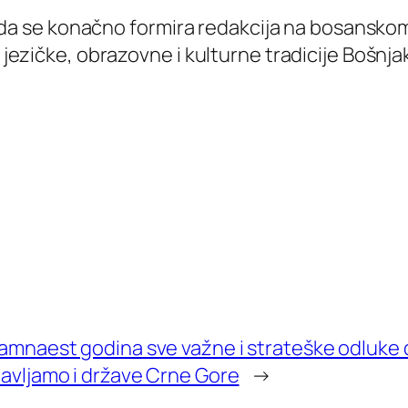
 se konačno formira redakcija na bosanskom 
z jezičke, obrazovne i kulturne tradicije Bošnja
amnaest godina sve važne i strateške odluke
avljamo i države Crne Gore
→