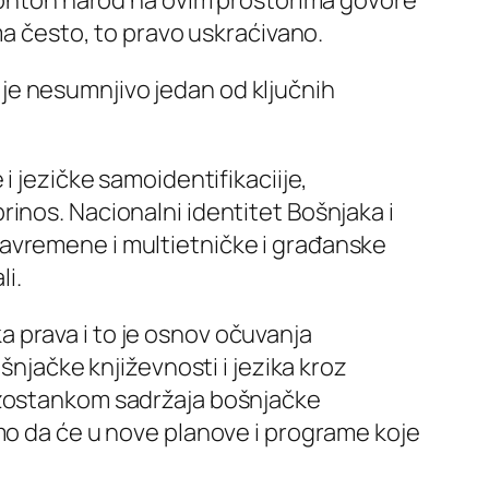
ma često, to pravo uskraćivano.
je nesumnjivo jedan od ključnih
i jezičke samoidentifikaciije,
inos. Nacionalni identitet Bošnjaka i
savremene i multietničke i građanske
i.
 prava i to je osnov očuvanja
šnjačke književnosti i jezika kroz
 izostankom sadržaja bošnjačke
emo da će u nove planove i programe koje
.