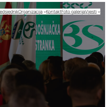
edsjednik
Organizacija
Kontakt
Foto galerija
Vijesti