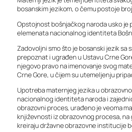
bosanskim jezikom, o čemu postoje brojni
Opstojnost bošnjačkog naroda usko je p
elemenata nacionalnog identiteta Bošn
Zadovoljni smo što je bosanski jezik sa 
prepoznat i ugrađen u Ustavu Crne Gore,
njegovo pravo na imenovanje svog mater
Crne Gore, u čijem su utemeljenju prip
Upotreba maternjeg jezika u obrazovnom
nacionalnog identiteta naroda i zajednice
obrazovni proces, urađeno je veoma mal
književnosti iz obrazovnog procesa, na 
kreiraju državne obrazovne institucije b