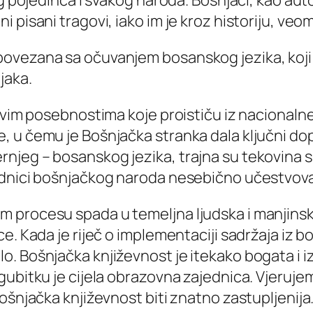
 pisani tragovi, iako im je kroz historiju, veo
ovezana sa očuvanjem bosanskog jezika, koji 
jaka.
svim posebnostima koje proističu iz nacionalne 
 u čemu je Bošnjačka stranka dala ključni dopr
njeg – bosanskog jezika, trajna su tekovina 
adnici bošnjačkog naroda nesebično učestvoval
 procesu spada u temeljna ljudska i manjinska
. Kada je riječ o implementaciji sadržaja iz bo
o. Bošnjačka književnost je itekako bogata i
gubitku je cijela obrazovna zajednica. Vjeruj
ošnjačka književnost biti znatno zastupljenija