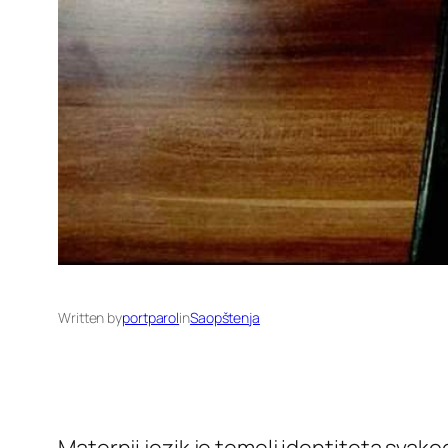
Written by
portparol
in
Saopštenja
Maternji jezik je temelj identiteta sva