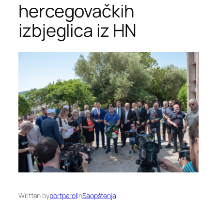
hercegovačkih
izbjeglica iz HN
Written by
portparol
in
Saopštenja