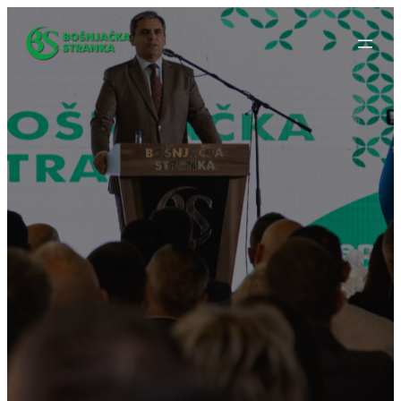
Idi
na
sadržaj