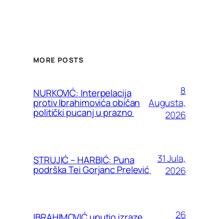
MORE POSTS
8
NURKOVIĆ: Interpelacija
Augusta,
protiv Ibrahimovića običan
politički pucanj u prazno
2026
31 Jula,
STRUJIĆ – HARBIĆ: Puna
podrška Tei Gorjanc Prelević
2026
26
IBRAHIMOVIĆ uputio izraze