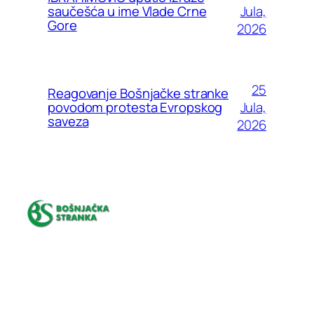
Jula,
saučešća u ime Vlade Crne
Gore
2026
25
Reagovanje Bošnjačke stranke
Jula,
povodom protesta Evropskog
saveza
2026