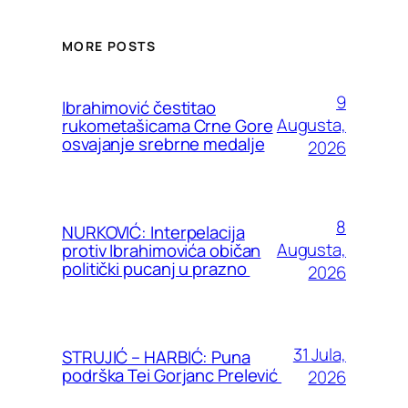
MORE POSTS
9
Ibrahimović čestitao
Augusta,
rukometašicama Crne Gore
osvajanje srebrne medalje
2026
8
NURKOVIĆ: Interpelacija
Augusta,
protiv Ibrahimovića običan
politički pucanj u prazno
2026
31 Jula,
STRUJIĆ – HARBIĆ: Puna
podrška Tei Gorjanc Prelević
2026