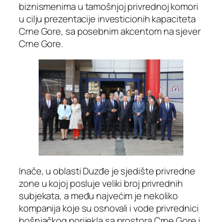
biznismenima u tamošnjoj privrednoj komori
u cilju prezentacije investicionih kapaciteta
Crne Gore, sa posebnim akcentom na sjever
Crne Gore.
Inače, u oblasti Duzđe je sjedište privredne
zone u kojoj posluje veliki broj privrednih
subjekata, a među najvećim je nekoliko
kompanija koje su osnovali i vode privrednici
bošnjačkog porijekla sa prostora Crne Gore i