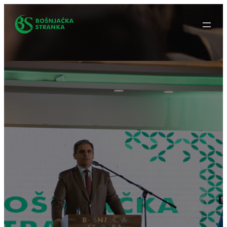
Idi
na
sadržaj