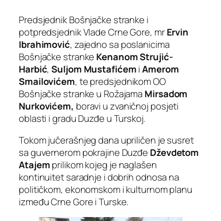
Predsjednik Bošnjačke stranke i
potpredsjednik Vlade Crne Gore, mr
Ervin
Ibrahimović
, zajedno sa poslanicima
Bošnjačke stranke
Kenanom Strujić-
Harbić
,
Suljom
Mustafićem
i
Amerom
Smailovićem
, te predsjednikom OO
Bošnjačke stranke u Rožajama
Mirsadom
Nurkovićem,
boravi u zvaničnoj posjeti
oblasti i gradu Duzđe u Turskoj.
Tokom jučerašnjeg dana upriličen je susret
sa guvernerom pokrajine Duzđe
Dževdetom
Atajem
prilikom kojeg je naglašen
kontinuitet saradnje i dobrih odnosa na
političkom, ekonomskom i kulturnom planu
između Crne Gore i Turske.