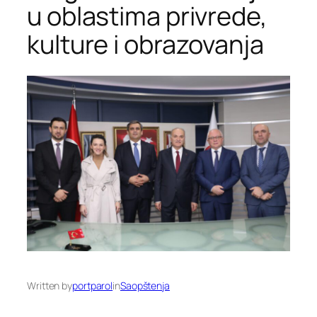
u oblastima privrede,
kulture i obrazovanja
Written by
portparol
in
Saopštenja