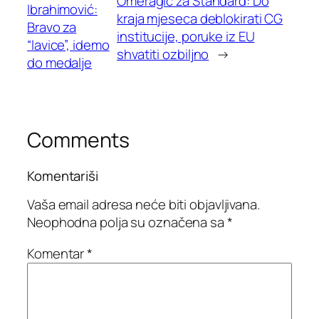
Omeragić za Standard: Do
Ibrahimović:
kraja mjeseca deblokirati CG
Bravo za
institucije, poruke iz EU
“lavice”, idemo
shvatiti ozbiljno
→
do medalje
Comments
Komentariši
Vaša email adresa neće biti objavljivana.
Neophodna polja su označena sa
*
Komentar
*