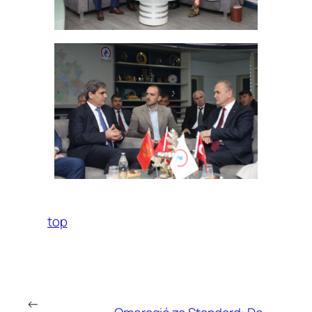
top
←