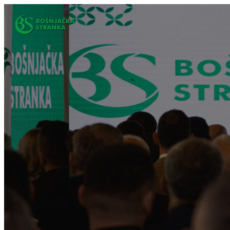
Idi
na
sadržaj