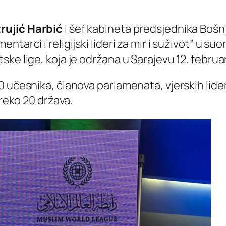
rujić Harbić
i šef kabineta predsjednika Boš
tarci i religijski lideri za mir i suživot” u s
ke lige, koja je održana u Sarajevu 12. februa
 učesnika, članova parlamenata, vjerskih lider
preko 20 država.