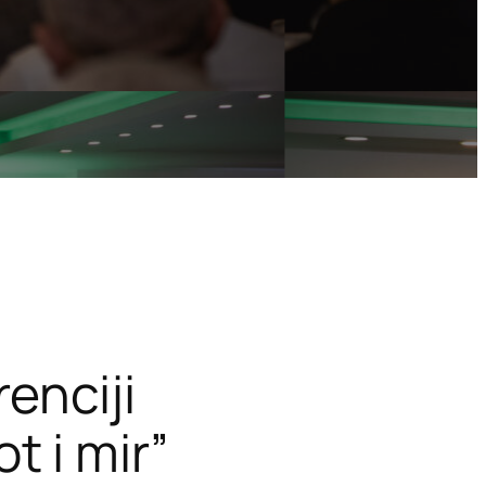
enciji
ot i mir”