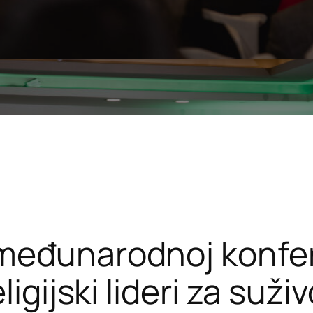
međunarodnoj konfer
igijski lideri za suživ