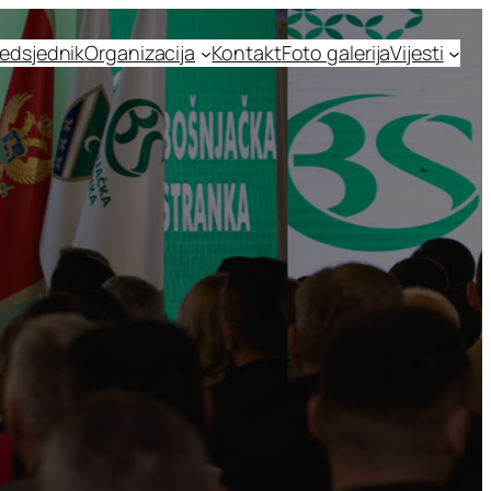
edsjednik
Organizacija
Kontakt
Foto galerija
Vijesti