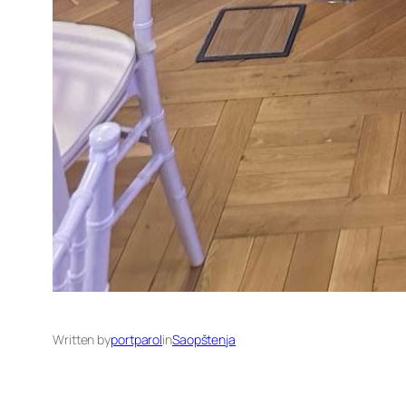
Written by
portparol
in
Saopštenja