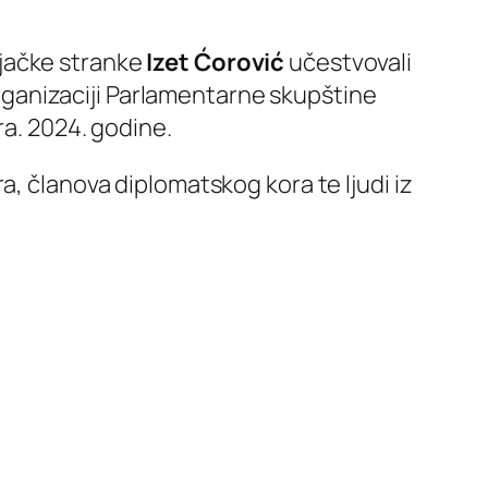
njačke stranke
Izet Ćorović
učestvovali
uorganizaciji Parlamentarne skupštine
ra. 2024. godine.
a, članova diplomatskog kora te ljudi iz