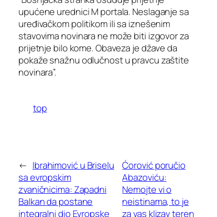
upućene urednici M portala. Neslaganje sa
uređivačkom politikom ili sa iznešenim
stavovima novinara ne može biti izgovor za
prijetnje bilo kome. Obaveza je džave da
pokaže snažnu odlučnost u pravcu zaštite
novinara”.
top
←
Ibrahimović u Briselu
Ćorović poručio
sa evropskim
Abazoviću:
zvaničnicima: Zapadni
Nemojte vi o
Balkan da postane
neistinama, to je
integralni dio Evropske
za vas klizav teren