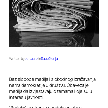
Written by
portparol
in
Saopštenja
Bez slobode medija i slobodnog izražavanja
nema demokratije u društvu. Obaveza je
medija da izvještavaju o temama koje su u
interesu javnosti.
“Bošnjačka stranka osuđuje prijetnje