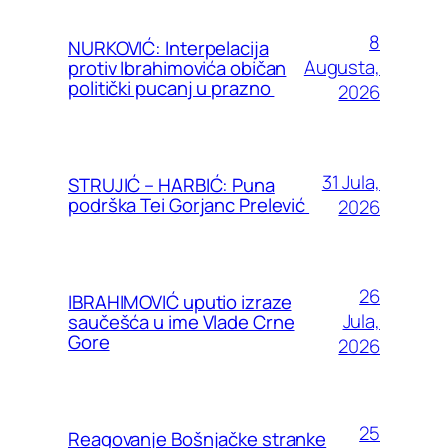
8
NURKOVIĆ: Interpelacija
Augusta,
protiv Ibrahimovića običan
politički pucanj u prazno
2026
31 Jula,
STRUJIĆ – HARBIĆ: Puna
podrška Tei Gorjanc Prelević
2026
26
IBRAHIMOVIĆ uputio izraze
Jula,
saučešća u ime Vlade Crne
Gore
2026
25
Reagovanje Bošnjačke stranke