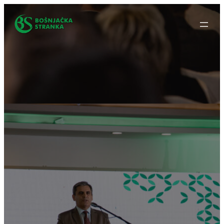
Idi
na
sadržaj