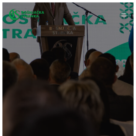
Idi
na
sadržaj