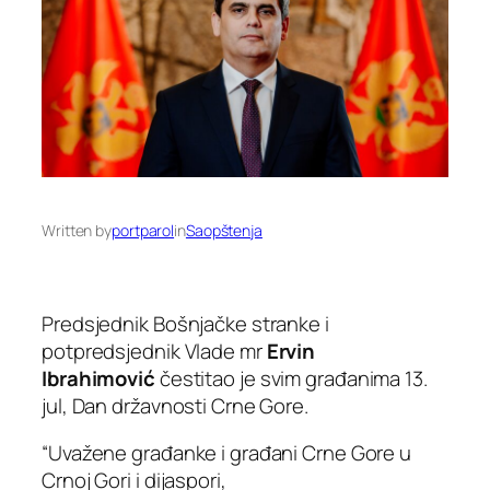
Written by
portparol
in
Saopštenja
Predsjednik Bošnjačke stranke i
potpredsjednik Vlade mr
Ervin
Ibrahimović
čestitao je svim građanima 13.
jul, Dan državnosti Crne Gore.
“Uvažene građanke i građani Crne Gore u
Crnoj Gori i dijaspori,