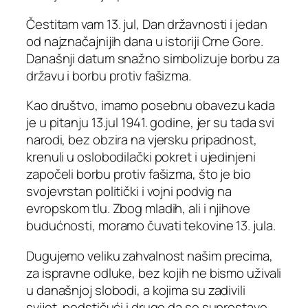
Čestitam vam 13. jul, Dan državnosti i jedan
od najznačajnijih dana u istoriji Crne Gore.
Današnji datum snažno simbolizuje borbu za
državu i borbu protiv fašizma.
Kao društvo, imamo posebnu obavezu kada
je u pitanju 13.jul 1941. godine, jer su tada svi
narodi, bez obzira na vjersku pripadnost,
krenuli u oslobodilački pokret i ujedinjeni
započeli borbu protiv fašizma, što je bio
svojevrstan politički i vojni podvig na
evropskom tlu. Zbog mladih, ali i njihove
budućnosti, moramo čuvati tekovine 13. jula.
Dugujemo veliku zahvalnost našim precima,
za ispravne odluke, bez kojih ne bismo uživali
u današnjoj slobodi, a kojima su zadivili
svijet, podstičući i druge da se suprostave