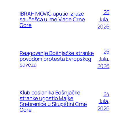
26
IBRAHIMOVIĆ uputio izraze
Jula,
saučešća u ime Vlade Crne
Gore
2026
25
Reagovanje Bošnjačke stranke
Jula,
povodom protesta Evropskog
saveza
2026
Klub poslanika Bošnjačke
24
stranke ugostio Majke
Jula,
Srebrenice u Skupštini Crne
2026
Gore