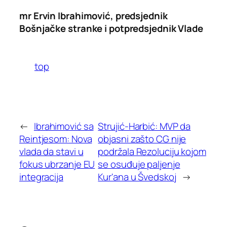
mr Ervin Ibrahimović, predsjednik
Bošnjačke stranke i potpredsjednik Vlade
top
←
Ibrahimović sa
Strujić-Harbić: MVP da
Reintjesom: Nova
objasni zašto CG nije
vlada da stavi u
podržala Rezoluciju kojom
fokus ubrzanje EU
se osuđuje paljenje
integracija
Kur'ana u Švedskoj
→