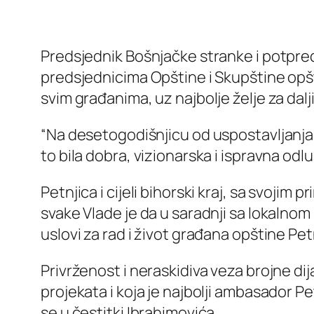
Predsjednik Bošnjačke stranke i potpre
predsjednicima Opštine i Skupštine opš
svim građanima, uz najbolje želje za dalj
“Na desetogodišnjicu od uspostavljanj
to bila dobra, vizionarska i ispravna odlu
Petnjica i cijeli bihorski kraj, sa svoj
svake Vlade je da u saradnji sa lokalnom u
uslovi za rad i život građana opštine Pet
Privrženost i neraskidiva veza brojne dija
projekata i koja je najbolji ambasador Pet
se u čestitki Ibrahimovića.