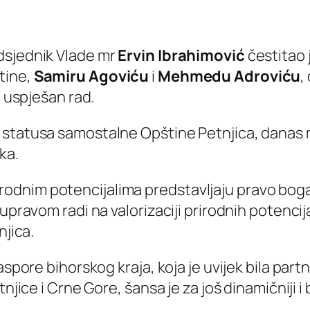
dsjednik Vlade mr
Ervin Ibrahimović
čestitao 
tine,
Samiru Agoviću
i
Mehmedu Adroviću
,
i uspješan rad.
a statusa samostalne Opštine Petnjica, danas
ka.
im prirodnim potencijalima predstavljaju pravo 
pravom radi na valorizaciji prirodnih potencijala
njica.
spore bihorskog kraja, koja je uvijek bila partn
njice i Crne Gore, šansa je za još dinamičniji i