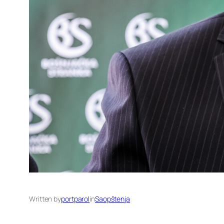
Written by
portparol
in
Saopštenja