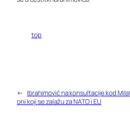
top
←
Ibrahimović na konsultacije kod Mil
oni koji se zalažu za NATO i EU