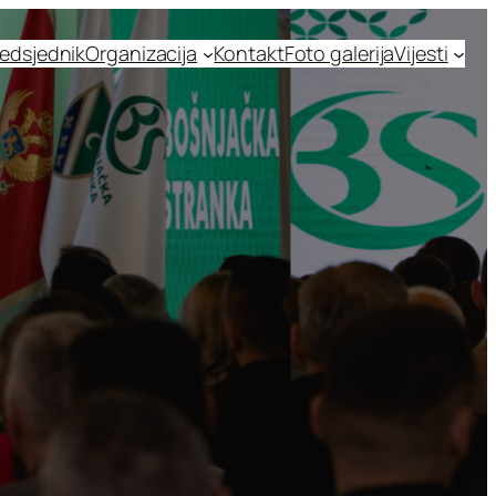
edsjednik
Organizacija
Kontakt
Foto galerija
Vijesti