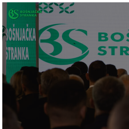
Idi
na
sadržaj