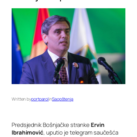
Written by
portparol
in
Saopštenja
Predsjednik Bošnjačke stranke
Ervin
Ibrahimović
, uputio je telegram saučešća