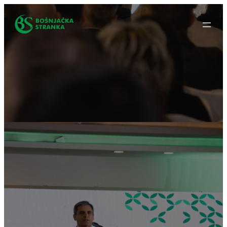
Idi
na
sadržaj