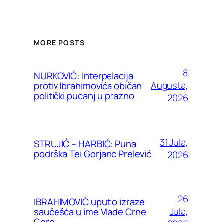
MORE POSTS
8
NURKOVIĆ: Interpelacija
Augusta,
protiv Ibrahimovića običan
politički pucanj u prazno
2026
31 Jula,
STRUJIĆ – HARBIĆ: Puna
podrška Tei Gorjanc Prelević
2026
26
IBRAHIMOVIĆ uputio izraze
Jula,
saučešća u ime Vlade Crne
Gore