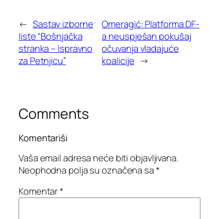
←
Sastav izborne
Omeragić: Platforma DF-
liste “Bošnjačka
a neuspješan pokušaj
stranka – Ispravno
očuvanja vladajuće
za Petnjicu”
koalicije
→
Comments
Komentariši
Vaša email adresa neće biti objavljivana.
Neophodna polja su označena sa
*
Komentar
*