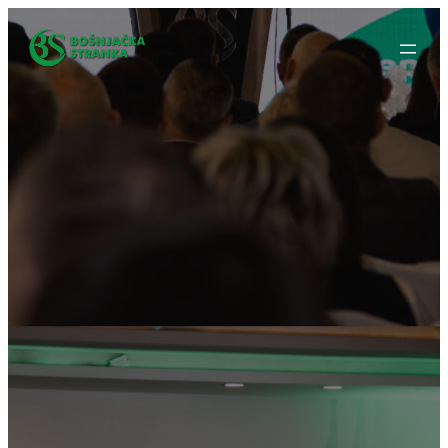
Idi
na
sadržaj