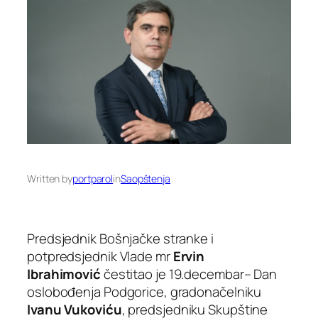
Written by
portparol
in
Saopštenja
Predsjednik Bošnjačke stranke i
potpredsjednik Vlade mr
Ervin
Ibrahimović
čestitao je 19.decembar– Dan
oslobođenja Podgorice, gradonačelniku
Ivanu Vukoviću
, predsjedniku Skupštine