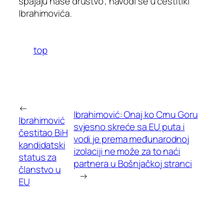
spajaju naše društvo”, navodi se u čestitiki
Ibrahimovića.
top
←
Ibrahimović: Onaj ko Crnu Goru
Ibrahimović
svjesno skreće sa EU puta i
čestitao BiH
vodi je prema međunarodnoj
kandidatski
izolaciji ne može za to naći
status za
partnera u Bošnjačkoj stranci
članstvo u
→
EU