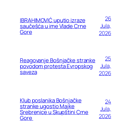
26
IBRAHIMOVIĆ uputio izraze
Jula,
saučešća u ime Vlade Crne
Gore
2026
25
Reagovanje Bošnjačke stranke
Jula,
povodom protesta Evropskog
saveza
2026
Klub poslanika Bošnjačke
24
stranke ugostio Majke
Jula,
Srebrenice u Skupštini Crne
2026
Gore