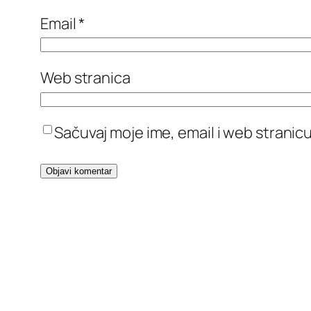
Email
*
Web stranica
Sačuvaj moje ime, email i web stran