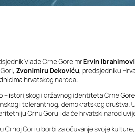
dsjednik Vlade Crne Gore mr
Ervin Ibrahimov
 Gori,
Zvonimiru Dekoviću
, predsjedniku Hrv
padnicima hrvatskog naroda.
no – istorijskog i državnog identiteta Crne Gor
đanskog i tolerantnog, demokratskog društva. 
ritetniju Crnu Goru i da će hrvatski narod uvije
rnoj Gori u borbi za očuvanje svoje kulture, 