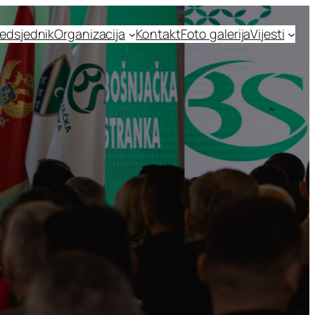
edsjednik
Organizacija
Kontakt
Foto galerija
Vijesti