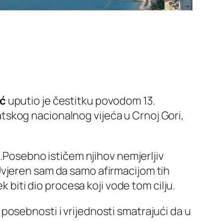
ić
uputio je čestitku povodom 13.
atskog nacionalnog vijeća u Crnoj Gori,
e.Posebno ističem njihov nemjerljiv
Uvjeren sam da samo afirmacijom tih
k biti dio procesa koji vode tom cilju.
posebnosti i vrijednosti smatrajući da u