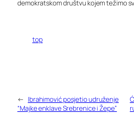
demokratskom društvu kojem težimo svako
top
←
Ibrahimović posjetio udruženje
Ć
“Majke enklave Srebrenice i Žepe”
r