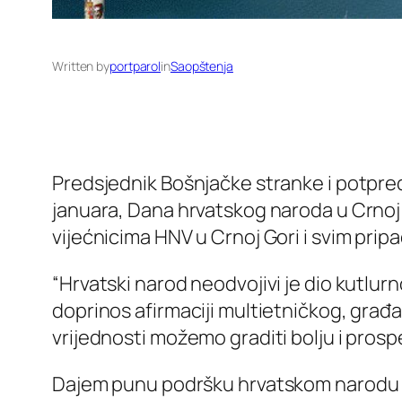
Written by
portparol
in
Saopštenja
Predsjednik Bošnjačke stranke i potpre
januara, Dana hrvatskog naroda u Crnoj
vijećnicima HNV u Crnoj Gori i svim pri
“Hrvatski narod neodvojivi je dio kutlur
doprinos afirmaciji multietničkog, gra
vrijednosti možemo graditi bolju i prospe
Dajem punu podršku hrvatskom narodu u C