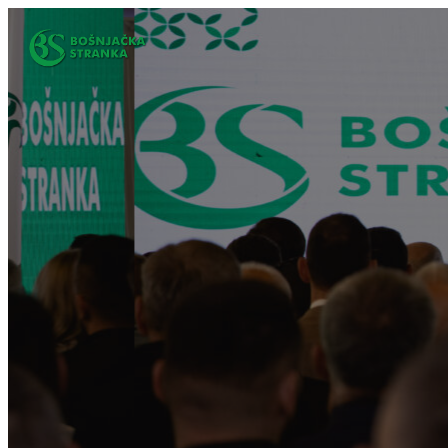
Idi
na
sadržaj