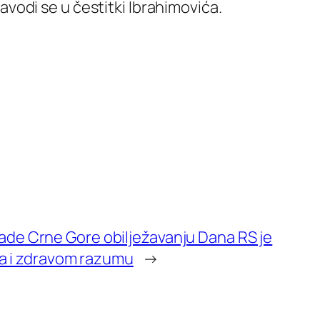
vodi se u čestitki Ibrahimovića.
Vlade Crne Gore obilježavanju Dana RS je
a i zdravom razumu
→