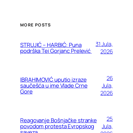
MORE POSTS
31 Jula,
STRUJIĆ – HARBIĆ: Puna
podrška Tei Gorjanc Prelević
2026
26
IBRAHIMOVIĆ uputio izraze
Jula,
saučešća u ime Vlade Crne
Gore
2026
25
Reagovanje Bošnjačke stranke
Jula,
povodom protesta Evropskog
saveza