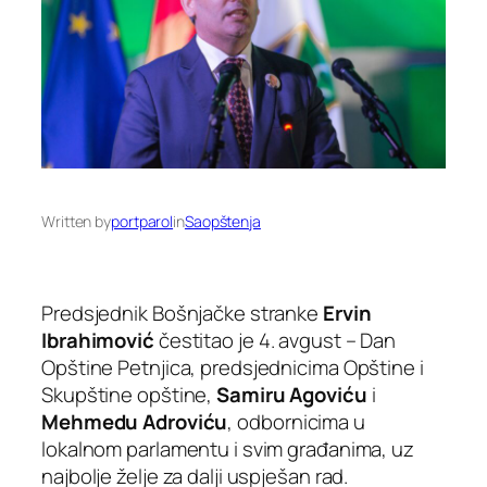
Written by
portparol
in
Saopštenja
Predsjednik Bošnjačke stranke
Ervin
Ibrahimović
čestitao je 4. avgust – Dan
Opštine Petnjica, predsjednicima Opštine i
Skupštine opštine,
Samiru Agoviću
i
Mehmedu Adroviću
, odbornicima u
lokalnom parlamentu i svim građanima, uz
najbolje želje za dalji uspješan rad.