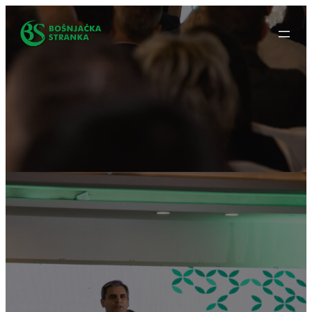
Idi
na
sadržaj