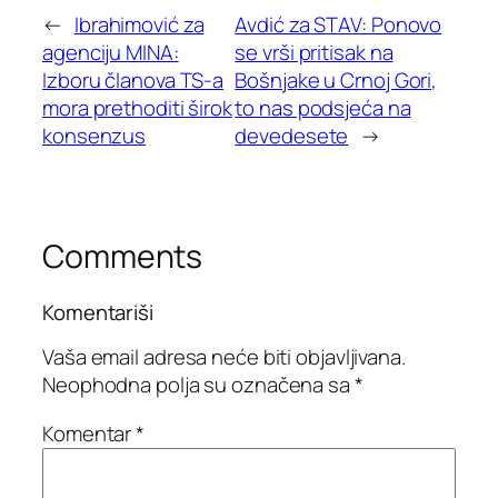
←
Ibrahimović za
Avdić za STAV: Ponovo
agenciju MINA:
se vrši pritisak na
Izboru članova TS-a
Bošnjake u Crnoj Gori,
mora prethoditi širok
to nas podsjeća na
konsenzus
devedesete
→
Comments
Komentariši
Vaša email adresa neće biti objavljivana.
Neophodna polja su označena sa
*
Komentar
*