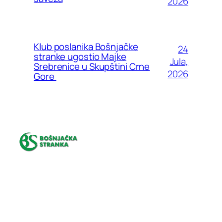
2026
Klub poslanika Bošnjačke
24
stranke ugostio Majke
Jula,
Srebrenice u Skupštini Crne
2026
Gore