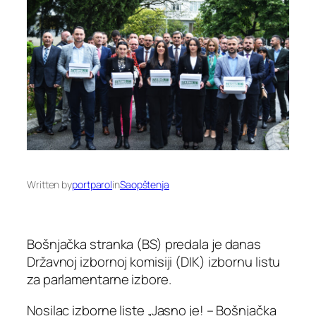
Written by
portparol
in
Saopštenja
Bošnjačka stranka (BS) predala je danas
Državnoj izbornoj komisiji (DIK) izbornu listu
za parlamentarne izbore.
Nosilac izborne liste „Jasno je! – Bošnjačka