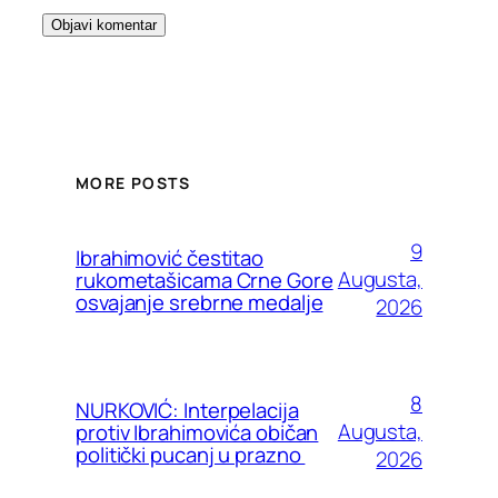
MORE POSTS
9
Ibrahimović čestitao
Augusta,
rukometašicama Crne Gore
osvajanje srebrne medalje
2026
8
NURKOVIĆ: Interpelacija
Augusta,
protiv Ibrahimovića običan
politički pucanj u prazno
2026