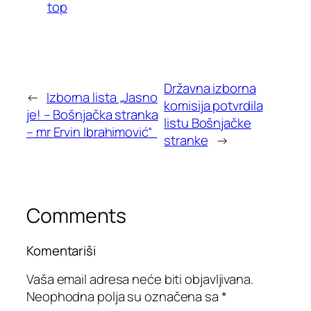
top
Državna izborna
←
Izborna lista „Jasno
komisija potvrdila
je! – Bošnjačka stranka
listu Bošnjačke
– mr Ervin Ibrahimović“
stranke
→
Comments
Komentariši
Vaša email adresa neće biti objavljivana.
Neophodna polja su označena sa
*