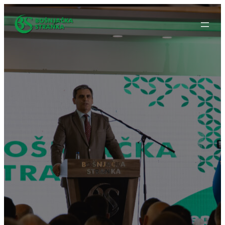
Idi
na
sadržaj