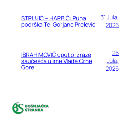
31 Jula,
STRUJIĆ – HARBIĆ: Puna
podrška Tei Gorjanc Prelević
2026
26
IBRAHIMOVIĆ uputio izraze
Jula,
saučešća u ime Vlade Crne
Gore
2026