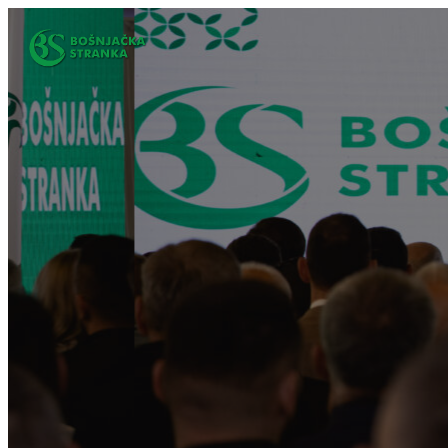
Idi
na
sadržaj