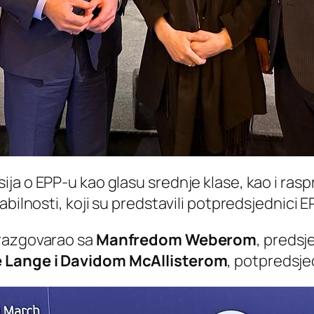
ja o EPP-u kao glasu srednje klase, kao i ras
abilnosti, koji su predstavili potpredsjednici 
 razgovarao sa
Manfredom Weberom
, preds
e Lange i Davidom McAllisterom
, potpredsje