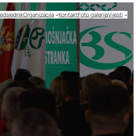
edsjednik
Organizacija
Kontakt
Foto galerija
Vijesti