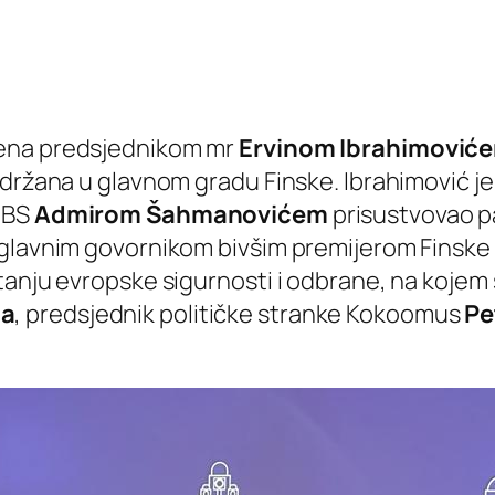
đena predsjednikom mr
Ervinom Ibrahimović
održana u glavnom gradu Finske. Ibrahimović 
 BS
Admirom Šahmanovićem
prisustvovao p
 glavnim govornikom bivšim premijerom Finske
tanju evropske sigurnosti i odbrane, na kojem
la
, predsjednik političke stranke Kokoomus
Pe