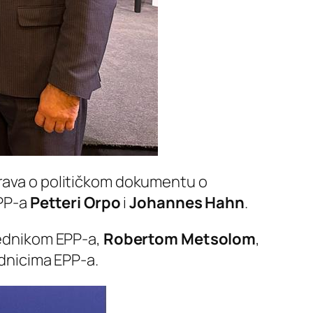
prava o političkom dokumentu o
EPP-a
Petteri Orpo
i
Johannes Hahn
.
jednikom EPP-a,
Robertom
Metsolom
,
dnicima EPP-a.