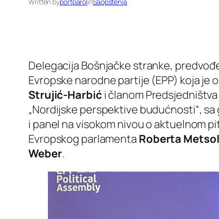
Written by
portparol
in
Saopštenja
Delegacija Bošnjačke stranke, predvo
Evropske narodne partije (EPP) koja je 
Strujić-Harbić
i članom Predsjedništva
„Nordijske perspektive budućnosti“, sa
i panel na visokom nivou o aktuelnom pi
Evropskog parlamenta
Roberta Metso
Weber
.