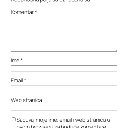
Komentar
*
Ime
*
Email
*
Web stranica
Sačuvaj moje ime, email i web stranicu u
ovom browseru za buduće komentare.