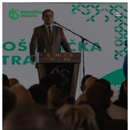
Idi
na
sadržaj