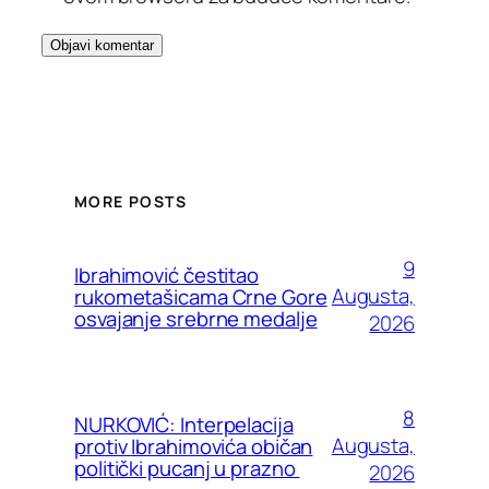
MORE POSTS
9
Ibrahimović čestitao
Augusta,
rukometašicama Crne Gore
osvajanje srebrne medalje
2026
8
NURKOVIĆ: Interpelacija
Augusta,
protiv Ibrahimovića običan
politički pucanj u prazno
2026