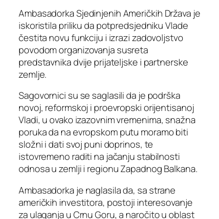
Ambasadorka Sjedinjenih Američkih Država je
iskoristila priliku da potpredsjedniku Vlade
čestita novu funkciju i izrazi zadovoljstvo
povodom organizovanja susreta
predstavnika dvije prijateljske i partnerske
zemlje.
Sagovornici su se saglasili da je podrška
novoj, reformskoj i proevropski orijentisanoj
Vladi, u ovako izazovnim vremenima, snažna
poruka da na evropskom putu moramo biti
složni i dati svoj puni doprinos, te
istovremeno raditi na jačanju stabilnosti
odnosa u zemlji i regionu Zapadnog Balkana.
Ambasadorka je naglasila da, sa strane
američkih investitora, postoji interesovanje
za ulaganja u Crnu Goru, a naročito u oblast