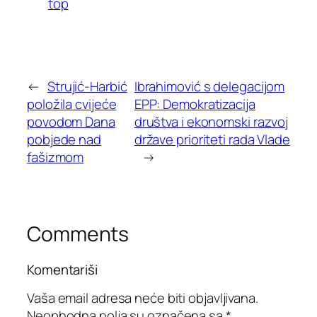
top
←
Strujić-Harbić
Ibrahimović s delegacijom
položila cvijeće
EPP: Demokratizacija
povodom Dana
društva i ekonomski razvoj
pobjede nad
države prioriteti rada Vlade
fašizmom
→
Comments
Komentariši
Vaša email adresa neće biti objavljivana.
Neophodna polja su označena sa
*