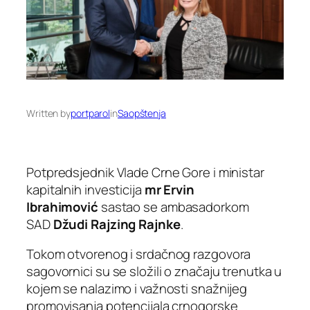
Written by
portparol
in
Saopštenja
Potpredsjednik Vlade Crne Gore i ministar
kapitalnih investicija
mr Ervin
Ibrahimović
sastao se ambasadorkom
SAD
Džudi Rajzing Rajnke
.
Tokom otvorenog i srdačnog razgovora
sagovornici su se složili o značaju trenutka u
kojem se nalazimo i važnosti snažnijeg
promovisanja potencijala crnogorske