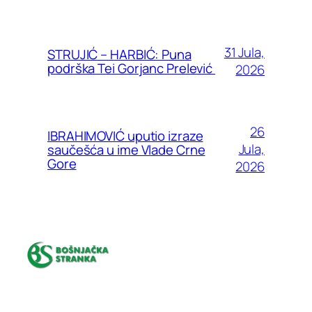
31 Jula,
STRUJIĆ – HARBIĆ: Puna
podrška Tei Gorjanc Prelević
2026
26
IBRAHIMOVIĆ uputio izraze
Jula,
saučešća u ime Vlade Crne
Gore
2026