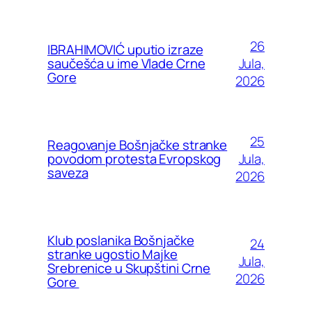
26
IBRAHIMOVIĆ uputio izraze
Jula,
saučešća u ime Vlade Crne
Gore
2026
25
Reagovanje Bošnjačke stranke
Jula,
povodom protesta Evropskog
saveza
2026
Klub poslanika Bošnjačke
24
stranke ugostio Majke
Jula,
Srebrenice u Skupštini Crne
2026
Gore