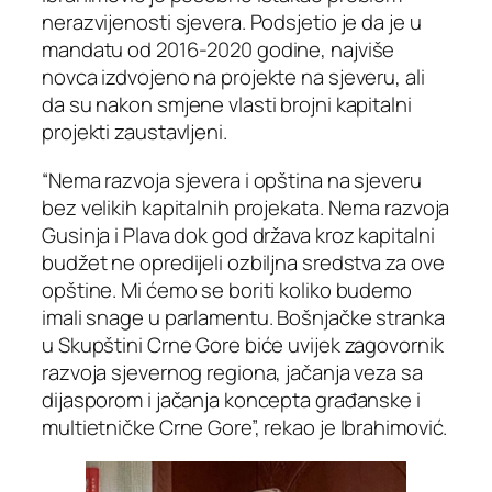
nerazvijenosti sjevera. Podsjetio je da je u
mandatu od 2016-2020 godine, najviše
novca izdvojeno na projekte na sjeveru, ali
da su nakon smjene vlasti brojni kapitalni
projekti zaustavljeni.
“Nema razvoja sjevera i opština na sjeveru
bez velikih kapitalnih projekata. Nema razvoja
Gusinja i Plava dok god država kroz kapitalni
budžet ne opredijeli ozbiljna sredstva za ove
opštine. Mi ćemo se boriti koliko budemo
imali snage u parlamentu. Bošnjačke stranka
u Skupštini Crne Gore biće uvijek zagovornik
razvoja sjevernog regiona, jačanja veza sa
dijasporom i jačanja koncepta građanske i
multietničke Crne Gore”, rekao je Ibrahimović.