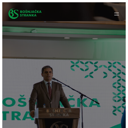
Idi
na
sadržaj