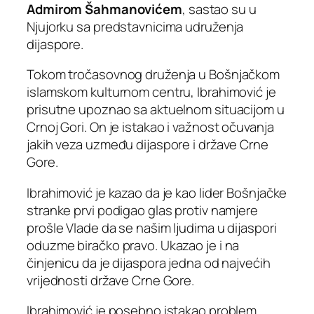
Admirom Šahmanovićem
, sastao su u
Njujorku sa predstavnicima udruženja
dijaspore.
Tokom tročasovnog druženja u Bošnjačkom
islamskom kulturnom centru, Ibrahimović je
prisutne upoznao sa aktuelnom situacijom u
Crnoj Gori. On je istakao i važnost očuvanja
jakih veza uzmeđu dijaspore i države Crne
Gore.
Ibrahimović je kazao da je kao lider Bošnjačke
stranke prvi podigao glas protiv namjere
prošle Vlade da se našim ljudima u dijaspori
oduzme biračko pravo. Ukazao je i na
činjenicu da je dijaspora jedna od najvećih
vrijednosti države Crne Gore.
Ibrahimović je posebno istakao problem