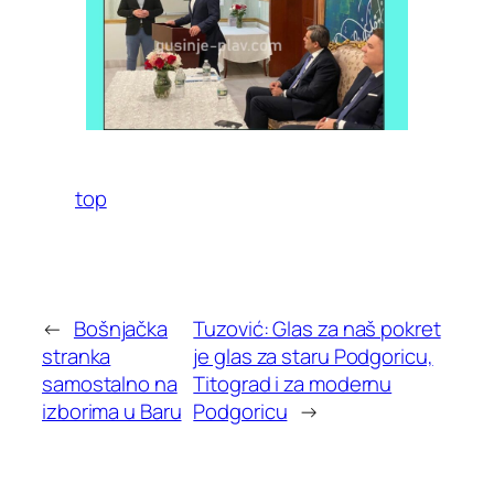
top
←
Bošnjačka
Tuzović: Glas za naš pokret
stranka
je glas za staru Podgoricu,
samostalno na
Titograd i za modernu
izborima u Baru
Podgoricu
→