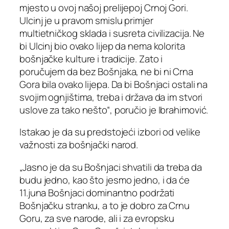
mjesto u ovoj našoj prelijepoj Crnoj Gori.
Ulcinj je u pravom smislu primjer
multietničkog sklada i susreta civilizacija. Ne
bi Ulcinj bio ovako lijep da nema kolorita
bošnjačke kulture i tradicije. Zato i
poručujem da bez Bošnjaka, ne bi ni Crna
Gora bila ovako lijepa. Da bi Bošnjaci ostali na
svojim ognjištima, treba i država da im stvori
uslove za tako nešto“, poručio je Ibrahimović.
Istakao je da su predstojeći izbori od velike
važnosti za bošnjački narod.
„Jasno je da su Bošnjaci shvatili da treba da
budu jedno, kao što jesmo jedno, i da će
11.juna Bošnjaci dominantno podržati
Bošnjačku stranku, a to je dobro za Crnu
Goru, za sve narode, ali i za evropsku