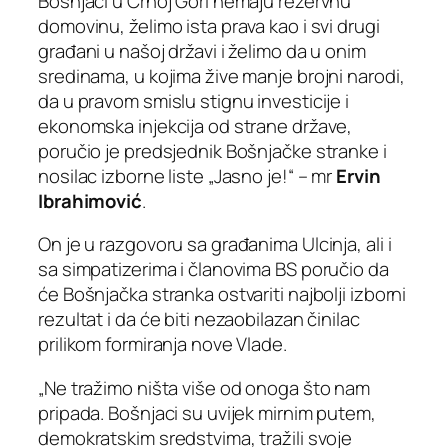
Bošnjaci u Crnoj Gori nemaju rezervnu
domovinu, želimo ista prava kao i svi drugi
građani u našoj državi i želimo da u onim
sredinama, u kojima žive manje brojni narodi,
da u pravom smislu stignu investicije i
ekonomska injekcija od strane države,
poručio je predsjednik Bošnjačke stranke i
nosilac izborne liste „Jasno je!“ – mr
Ervin
Ibrahimović
.
On je u razgovoru sa građanima Ulcinja, ali i
sa simpatizerima i članovima BS poručio da
će Bošnjačka stranka ostvariti najbolji izborni
rezultat i da će biti nezaobilazan činilac
prilikom formiranja nove Vlade.
„Ne tražimo ništa više od onoga što nam
pripada. Bošnjaci su uvijek mirnim putem,
demokratskim sredstvima, tražili svoje