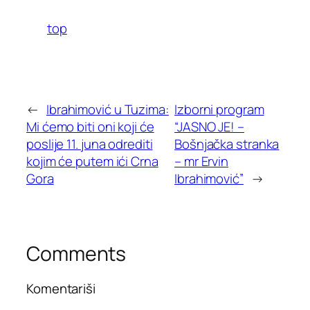
top
←
Ibrahimović u Tuzima:
Izborni program
Mi ćemo biti oni koji će
“JASNO JE! –
poslije 11. juna odrediti
Bošnjačka stranka
kojim će putem ići Crna
– mr Ervin
Gora
Ibrahimović”
→
Comments
Komentariši