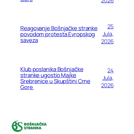
2026
25
Reagovanje Bošnjačke stranke
Jula,
povodom protesta Evropskog
saveza
2026
Klub poslanika Bošnjačke
24
stranke ugostio Majke
Jula,
Srebrenice u Skupštini Crne
2026
Gore