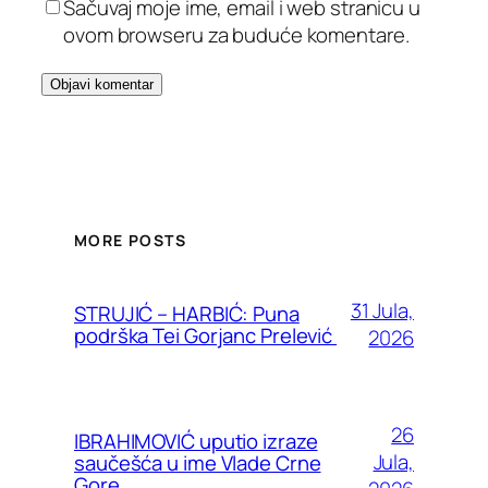
Sačuvaj moje ime, email i web stranicu u
ovom browseru za buduće komentare.
MORE POSTS
31 Jula,
STRUJIĆ – HARBIĆ: Puna
podrška Tei Gorjanc Prelević
2026
26
IBRAHIMOVIĆ uputio izraze
Jula,
saučešća u ime Vlade Crne
Gore