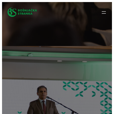
Idi
na
sadržaj