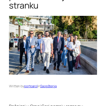
stranku
Written by
portparol
in
Saopštenja