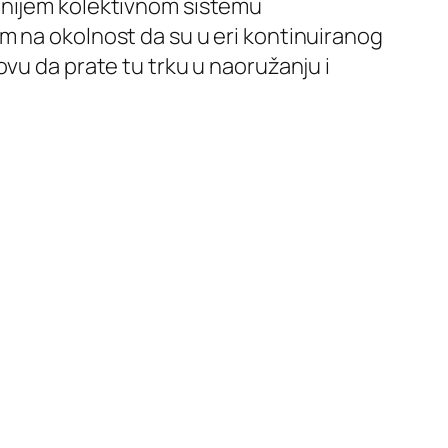
žnijem kolektivnom sistemu
m na okolnost da su u eri kontinuiranog
vu da prate tu trku u naoružanju i