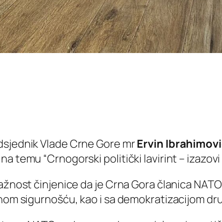
dsjednik Vlade Crne Gore mr
Ervin Ibrahimov
temu “Crnogorski politički lavirint – izazovi i 
važnost činjenice da je Crna Gora članica NAT
lnom sigurnošću, kao i sa demokratizacijom dru