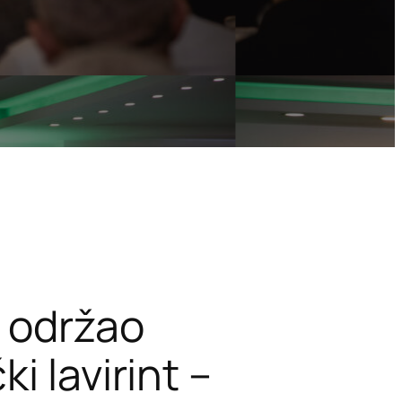
 održao
i lavirint –