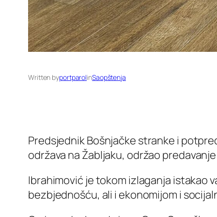
Written by
portparol
in
Saopštenja
Predsjednik Bošnjačke stranke i potpre
održava na Žabljaku, održao predavanje na 
Ibrahimović je tokom izlaganja istakao 
bezbjednošću, ali i ekonomijom i socija