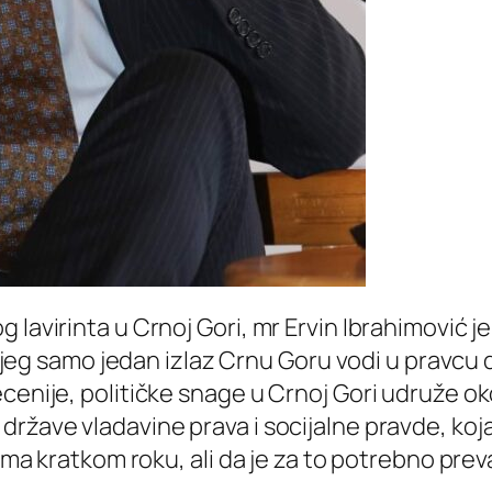
lavirinta u Crnoj Gori, mr Ervin Ibrahimović je
 kojeg samo jedan izlaz Crnu Goru vodi u pravcu 
ecenije, političke snage u Crnoj Gori udruže 
države vladavine prava i socijalne pravde, koj
eoma kratkom roku, ali da je za to potrebno prev