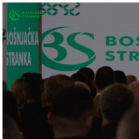
Idi
na
sadržaj