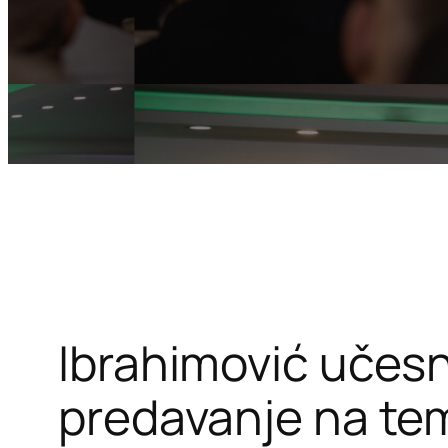
Ibrahimović učes
predavanje na temu