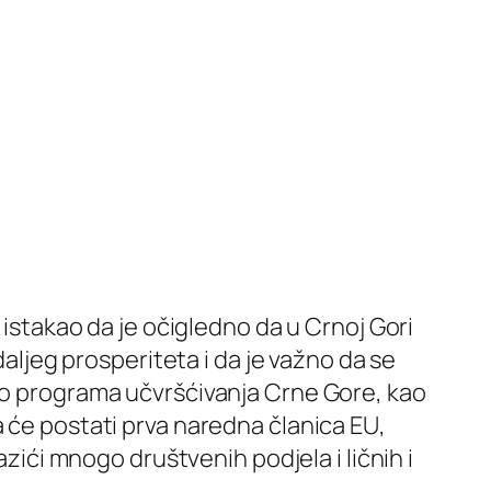
 istakao da je očigledno da u Crnoj Gori
daljeg prosperiteta i da je važno da se
oko programa učvršćivanja Crne Gore, kao
a će postati prva naredna članica EU,
azići mnogo društvenih podjela i ličnih i