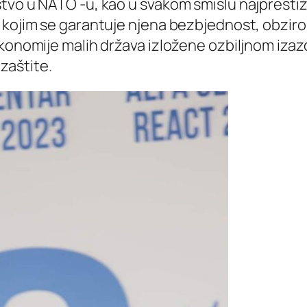
stvo u NATO -u, kao u svakom smislu najpresti
 kojim se garantuje njena bezbjednost, obziro
konomije malih država izložene ozbiljnom izazo
zaštite.