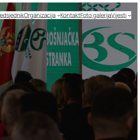
edsjednik
Organizacija
Kontakt
Foto galerija
Vijesti