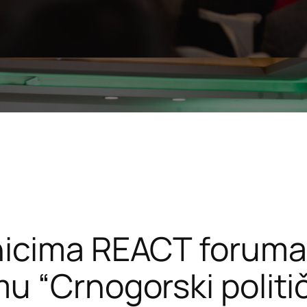
nicima REACT foruma
 “Crnogorski političk