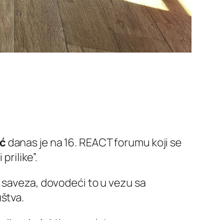
ić
danas je na 16. REACT forumu koji se
prilike”.
O saveza, dovodeći to u vezu sa
štva.