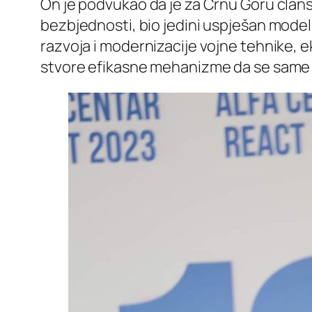
On je podvukao da je za Crnu Goru član
bezbjednosti, bio jedini uspješan model
razvoja i modernizacije vojne tehnike, e
stvore efikasne mehanizme da se same 