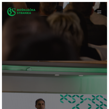
Idi
na
sadržaj