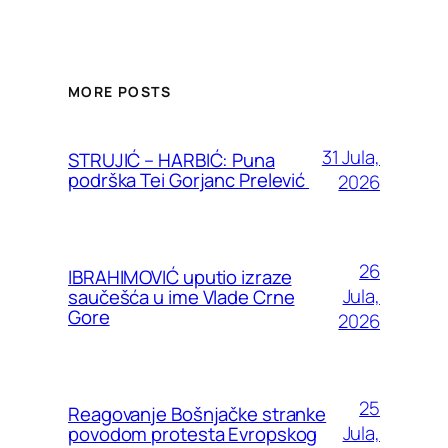
MORE POSTS
31 Jula,
STRUJIĆ – HARBIĆ: Puna
podrška Tei Gorjanc Prelević
2026
26
IBRAHIMOVIĆ uputio izraze
Jula,
saučešća u ime Vlade Crne
Gore
2026
25
Reagovanje Bošnjačke stranke
Jula,
povodom protesta Evropskog