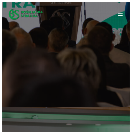
Idi
na
sadržaj