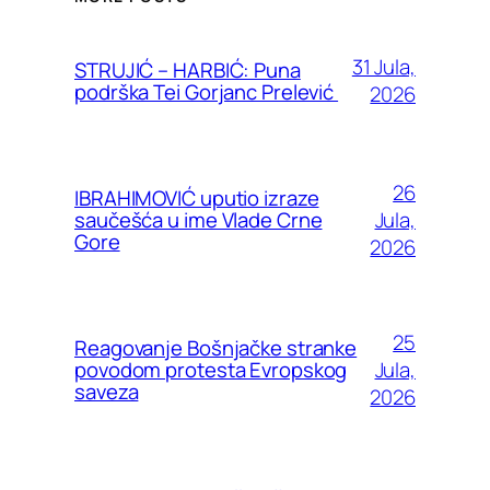
31 Jula,
STRUJIĆ – HARBIĆ: Puna
podrška Tei Gorjanc Prelević
2026
26
IBRAHIMOVIĆ uputio izraze
Jula,
saučešća u ime Vlade Crne
Gore
2026
25
Reagovanje Bošnjačke stranke
Jula,
povodom protesta Evropskog
saveza
2026