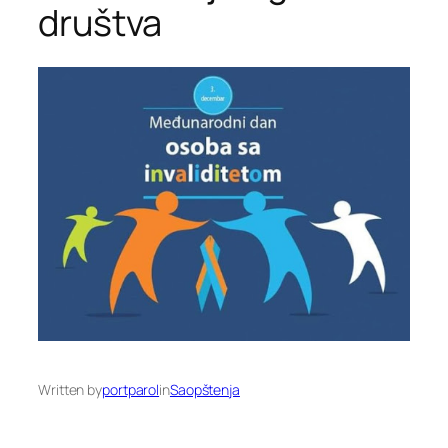
društva
Written by
portparol
in
Saopštenja