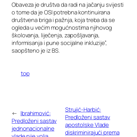
Obaveza je društva da radi na jačanju svijesti
o tome da je OSI potrebna kontinuirana
društvena briga i pažnja, koja treba da se
ogleda u većim mogućnostima njihovog
školovanja, liječenja, zapošljavanja,
informisanja i pune socijalne inkluzije”,
saopšteno je iz BS.
top
Strujić-Harbić:
←
Ibrahimović:
Predloženi sastav
Predloženi sastav
apostolske Vlade
jednonacionalne
diskriminirajući prema
vlade nije volja