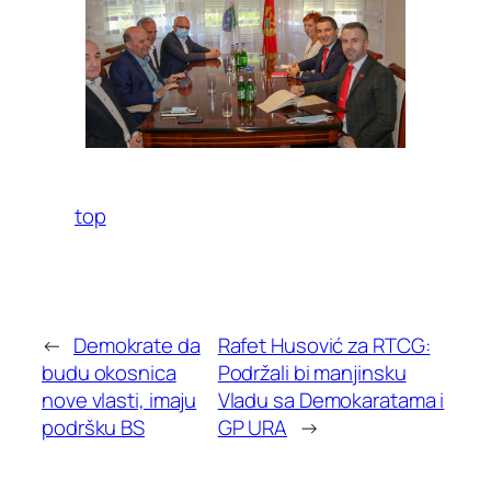
top
←
Demokrate da
Rafet Husović za RTCG:
budu okosnica
Podržali bi manjinsku
nove vlasti, imaju
Vladu sa Demokaratama i
podršku BS
GP URA
→