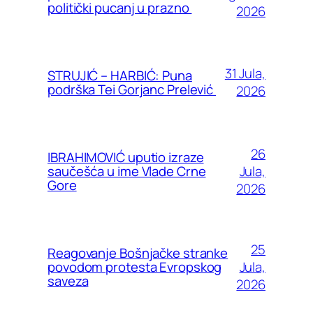
politički pucanj u prazno
2026
31 Jula,
STRUJIĆ – HARBIĆ: Puna
podrška Tei Gorjanc Prelević
2026
26
IBRAHIMOVIĆ uputio izraze
Jula,
saučešća u ime Vlade Crne
Gore
2026
25
Reagovanje Bošnjačke stranke
Jula,
povodom protesta Evropskog
saveza
2026