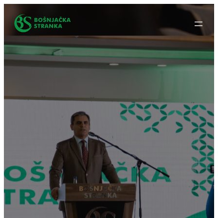
Idi
na
sadržaj