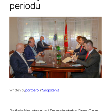
periodu
Written by
portparol
in
Saopštenja