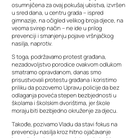
osumnjičena za ovaj pokušaj ubistva, izvršen
u sred dana, u centru grada – ispred
gimnazije, na očigled velikog broja djece, na
veoma svirep način – ne ide u prilog
prevenciji i smanjenju pojave vršnjačkog
nasilja, naprotiv.
S toga, podržavamo protest građana,
nezadovoljstvo porodice ovakvom odlukom
smatramo opravdanom, danas smo
prisustvovali protestu građana i koristimo
priliku da pozovemo Upravu policije da bez
odlaganja poveća stepen bezbjednosti u
školama i školskim dvorištima, jer škole
moraju biti bezbjedno okruženje za djecu.
Takođe, pozivamo Vladu da stavi fokus na
prevenciju nasilja kroz hitno ojačavanje