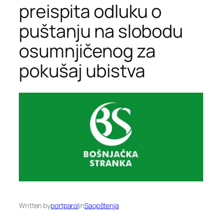
preispita odluku o
puštanju na slobodu
osumnjičenog za
pokušaj ubistva
Written by
portparol
in
Saopštenja