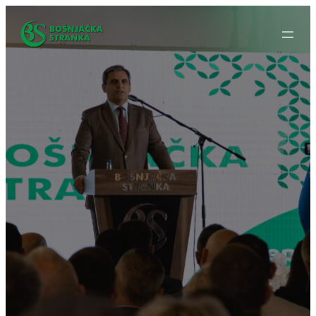
Idi
na
sadržaj