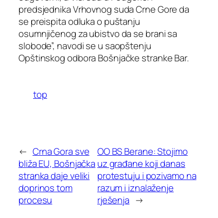
predsjednika Vrhovnog suda Crne Gore da
se preispita odluka o puštanju
osumnjičenog za ubistvo da se brani sa
slobode”, navodi se u saopštenju
Opštinskog odbora Bošnjačke stranke Bar.
top
←
Crna Gora sve
OO BS Berane: Stojimo
bliža EU, Bošnjačka
uz građane koji danas
stranka daje veliki
protestuju i pozivamo na
doprinos tom
razum i iznalaženje
procesu
rješenja
→