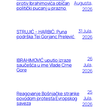
Augusta,
protiv Ibrahimovića običan
politički pucanj u prazno
2026
31 Jula,
STRUJIĆ – HARBIĆ: Puna
podrška Tei Gorjanc Prelević
2026
26
IBRAHIMOVIĆ uputio izraze
Jula,
saučešća u ime Vlade Crne
Gore
2026
25
Reagovanje Bošnjačke stranke
Jula,
povodom protesta Evropskog
saveza
2026