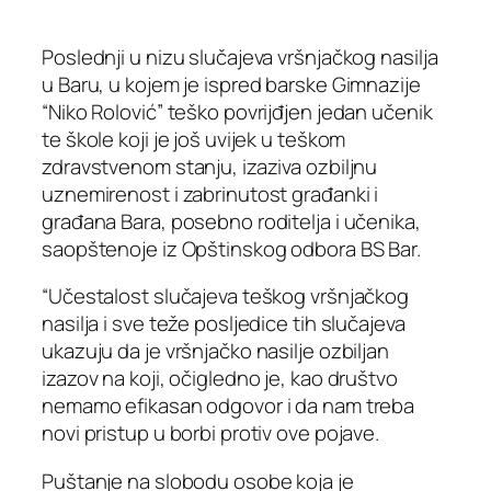
Poslednji u nizu slučajeva vršnjačkog nasilja
u Baru, u kojem je ispred barske Gimnazije
“Niko Rolović” teško povrijđjen jedan učenik
te škole koji je još uvijek u teškom
zdravstvenom stanju, izaziva ozbiljnu
uznemirenost i zabrinutost građanki i
građana Bara, posebno roditelja i učenika,
saopštenoje iz Opštinskog odbora BS Bar.
“Učestalost slučajeva teškog vršnjačkog
nasilja i sve teže posljedice tih slučajeva
ukazuju da je vršnjačko nasilje ozbiljan
izazov na koji, očigledno je, kao društvo
nemamo efikasan odgovor i da nam treba
novi pristup u borbi protiv ove pojave.
Puštanje na slobodu osobe koja je