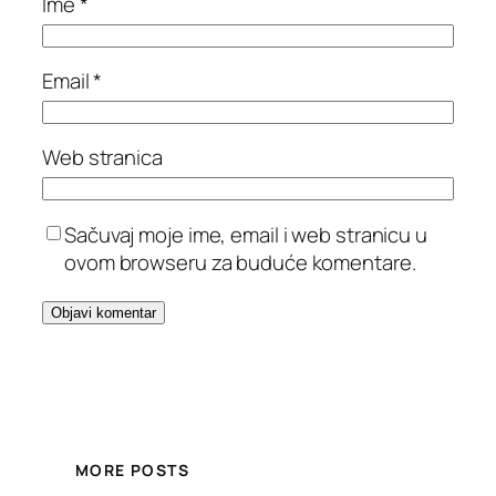
Ime
*
Email
*
Web stranica
Sačuvaj moje ime, email i web stranicu u
ovom browseru za buduće komentare.
MORE POSTS