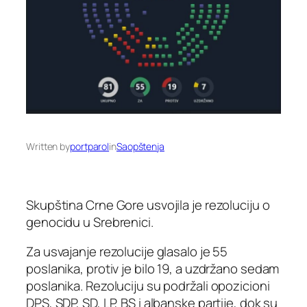
Written by
portparol
in
Saopštenja
Skupština Crne Gore usvojila je rezoluciju o
genocidu u Srebrenici.
Za usvajanje rezolucije glasalo je 55
poslanika, protiv je bilo 19, a uzdržano sedam
poslanika. Rezoluciju su podržali opozicioni
DPS, SDP, SD, LP, BS i albanske partije, dok su