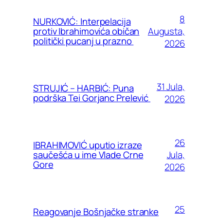
8
NURKOVIĆ: Interpelacija
Augusta,
protiv Ibrahimovića običan
politički pucanj u prazno
2026
31 Jula,
STRUJIĆ – HARBIĆ: Puna
podrška Tei Gorjanc Prelević
2026
26
IBRAHIMOVIĆ uputio izraze
Jula,
saučešća u ime Vlade Crne
Gore
2026
25
Reagovanje Bošnjačke stranke