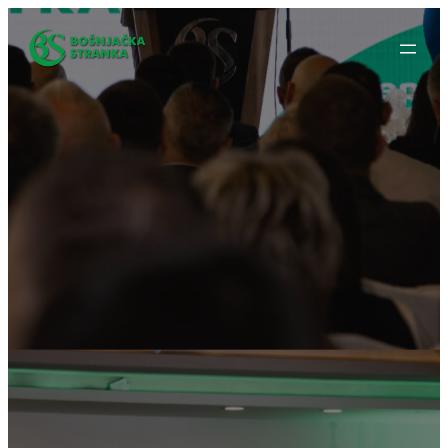
Idi
na
sadržaj