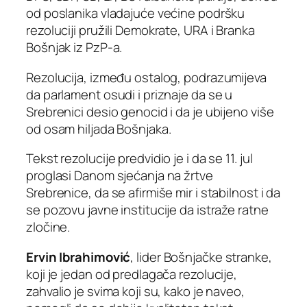
od poslanika vladajuće većine podršku
rezoluciji pružili Demokrate, URA i Branka
Bošnjak iz PzP-a.
Rezolucija, između ostalog, podrazumijeva
da parlament osudi i priznaje da se u
Srebrenici desio genocid i da je ubijeno više
od osam hiljada Bošnjaka.
Tekst rezolucije predvidio je i da se 11. jul
proglasi Danom sjećanja na žrtve
Srebrenice, da se afirmiše mir i stabilnost i da
se pozovu javne institucije da istraže ratne
zločine.
Ervin Ibrahimović
, lider Bošnjačke stranke,
koji je jedan od predlagača rezolucije,
zahvalio je svima koji su, kako je naveo,