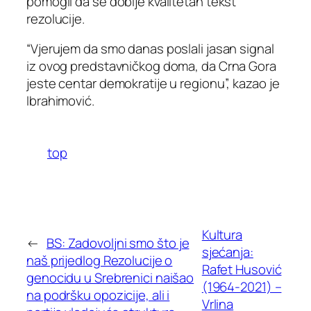
pomogli da se dobije kvalitetan tekst
rezolucije.
“Vjerujem da smo danas poslali jasan signal
iz ovog predstavničkog doma, da Crna Gora
jeste centar demokratije u regionu”, kazao je
Ibrahimović.
top
Kultura
←
BS: Zadovoljni smo što je
sjećanja:
naš prijedlog Rezolucije o
Rafet Husović
genocidu u Srebrenici naišao
(1964-2021) –
na podršku opozicije, ali i
Vrlina