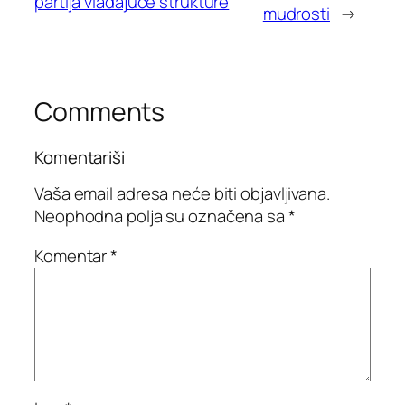
partija vladajuće strukture
mudrosti
→
Comments
Komentariši
Vaša email adresa neće biti objavljivana.
Neophodna polja su označena sa
*
Komentar
*