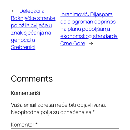
←
Delegacija
Ibrahimović: Dijaspora
Bošnjačke stranke
dala ogroman doprinos
položila cvijeće u
na planu poboljšanja
znak sjećanja na
ekonomskog standarda
genocid u
Crne Gore
→
Srebrenici
Comments
Komentariši
Vaša email adresa neće biti objavljivana.
Neophodna polja su označena sa
*
Komentar
*