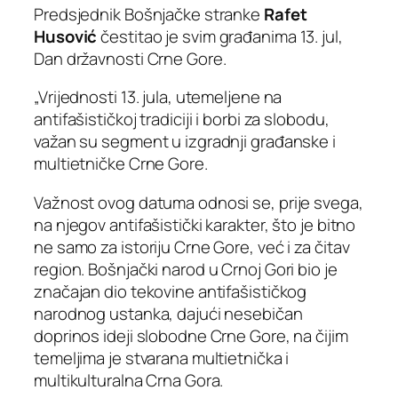
Predsjednik Bošnjačke stranke
Rafet
Husović
čestitao je svim građanima 13. jul,
Dan državnosti Crne Gore.
„Vrijednosti 13. jula, utemeljene na
antifašističkoj tradiciji i borbi za slobodu,
važan su segment u izgradnji građanske i
multietničke Crne Gore.
Važnost ovog datuma odnosi se, prije svega,
na njegov antifašistički karakter, što je bitno
ne samo za istoriju Crne Gore, već i za čitav
region. Bošnjački narod u Crnoj Gori bio je
značajan dio tekovine antifašističkog
narodnog ustanka, dajući nesebičan
doprinos ideji slobodne Crne Gore, na čijim
temeljima je stvarana multietnička i
multikulturalna Crna Gora.