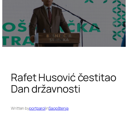
Rafet Husović čestitao
Dan državnosti
Written by
portparol
in
Saopštenja