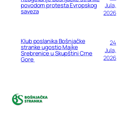
Jula,
povodom protesta Evropskog
saveza
2026
Klub poslanika Bošnjačke
24
stranke ugostio Majke
Jula,
Srebrenice u Skupštini Crne
2026
Gore