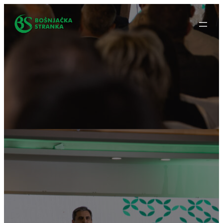
Idi
na
sadržaj