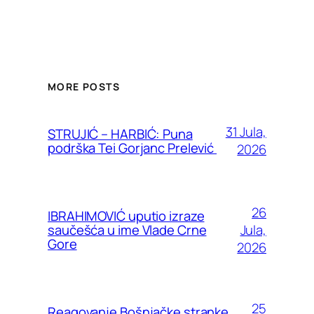
MORE POSTS
31 Jula,
STRUJIĆ – HARBIĆ: Puna
podrška Tei Gorjanc Prelević
2026
26
IBRAHIMOVIĆ uputio izraze
Jula,
saučešća u ime Vlade Crne
Gore
2026
25
Reagovanje Bošnjačke stranke