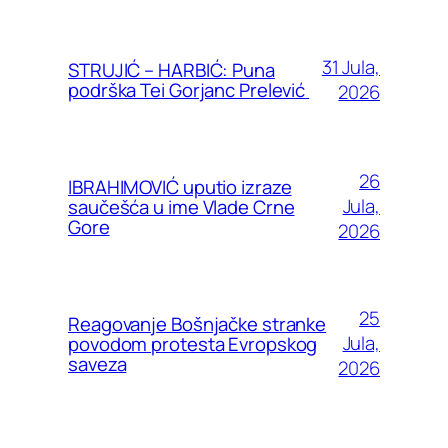
31 Jula,
STRUJIĆ – HARBIĆ: Puna
podrška Tei Gorjanc Prelević
2026
26
IBRAHIMOVIĆ uputio izraze
Jula,
saučešća u ime Vlade Crne
Gore
2026
25
Reagovanje Bošnjačke stranke
Jula,
povodom protesta Evropskog
saveza
2026