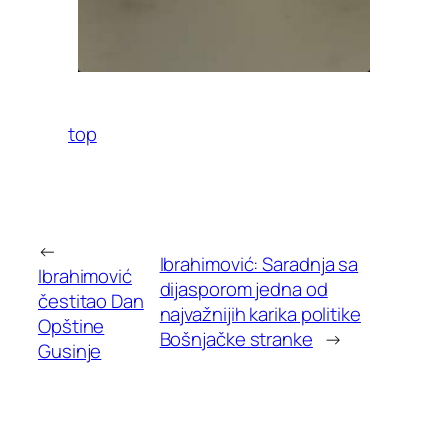
top
←
Ibrahimović: Saradnja sa
Ibrahimović
dijasporom jedna od
čestitao Dan
najvažnijih karika politike
Opštine
Bošnjačke stranke
→
Gusinje