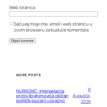
Web stranica
Sačuvaj moje ime, email i web stranicu u
ovom browseru za buduće komentare.
MORE POSTS
8
NURKOVIĆ: Interpelacija
Augusta,
protiv Ibrahimovića običan
politički pucanj u prazno
2026