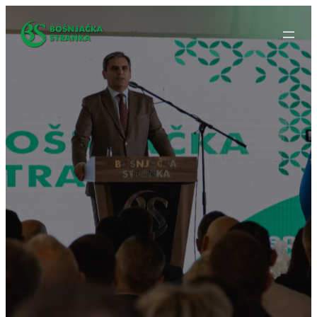
Idi
na
sadržaj