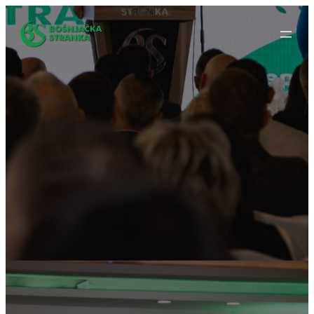
Idi
na
sadržaj