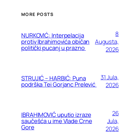
MORE POSTS
8
NURKOVIĆ: Interpelacija
Augusta,
protiv Ibrahimovića običan
politički pucanj u prazno
2026
31 Jula,
STRUJIĆ – HARBIĆ: Puna
podrška Tei Gorjanc Prelević
2026
26
IBRAHIMOVIĆ uputio izraze
Jula,
saučešća u ime Vlade Crne
Gore
2026