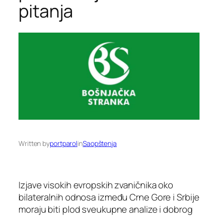
pitanja
Written by
portparol
in
Saopštenja
Izjave visokih evropskih zvaničnika oko
bilateralnih odnosa između Crne Gore i Srbije
moraju biti plod sveukupne analize i dobrog