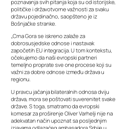
poznavanja svih pitanja koja su od istorijske,
političke i državotvorne važnosti za svaku
državu pojedinačno, saopšteno je iz
Bošnjačke stranke.
„Crna Gora se iskreno zalaže za
dobrosusjedske odnose i nastavak
započetih EU integracija. U tom kontekstu,
očekujemo da naši evropski partneri
temeljno proprate sve one procese koji su
važni za dobre odnose između država u
regionu.
U pravcu jačanja bilateralnih odnosa dviju
država, mora se poštovati suverenitet svake
države. S toga, smatramo da evropski
komesar za proširenje Oliver Varhelji nije na
adekvatan način upoznat sa posljednjim
izjavama odlazaćeg ambasadora Srbije u