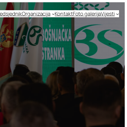
edsjednik
Organizacija
Kontakt
Foto galerija
Vijesti