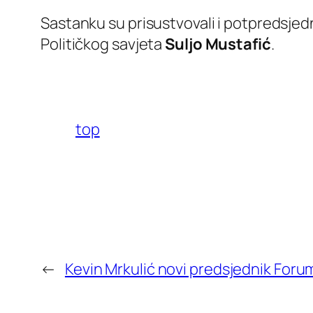
Sastanku su prisustvovali i potpredsjed
Političkog savjeta
Suljo Mustafić
.
top
←
Kevin Mrkulić novi predsjednik Foru