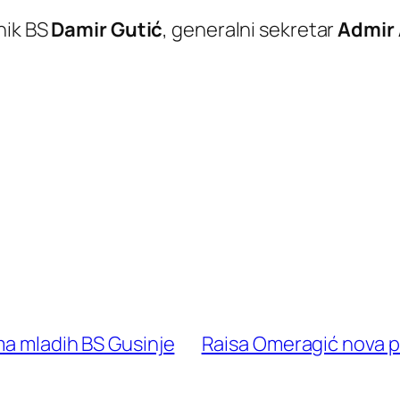
nik BS
Damir Gutić
, generalni sekretar
Admir 
ma mladih BS Gusinje
Raisa Omeragić nova p