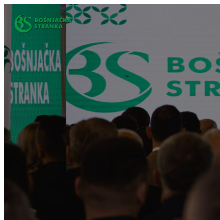
Idi
na
sadržaj