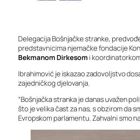
Delegacija Bošnjačke stranke, predvo
predstavnicima njemačke fondacije Konr
Bekmanom Dirkesom
i koordinatorko
Ibrahimović je iskazao zadovoljstvo dos
zajedničkog djelovanja.
“Bošnjačka stranka je danas uvažen poli
što je velika čast za nas, s obzirom da sm
Evropskom parlamentu. Zahvalni smo na po