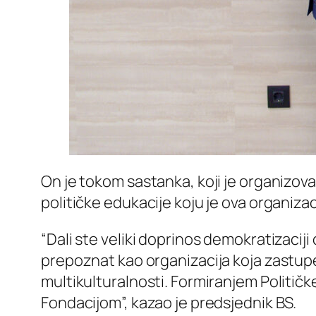
On je tokom sastanka, koji je organizov
političke edukacije koju je ova organiz
“Dali ste veliki doprinos demokratizaci
prepoznat kao organizacija koja zastupe 
multikulturalnosti. Formiranjem Politič
Fondacijom”, kazao je predsjednik BS.