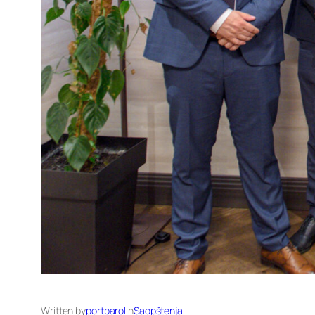
Written by
portparol
in
Saopštenja