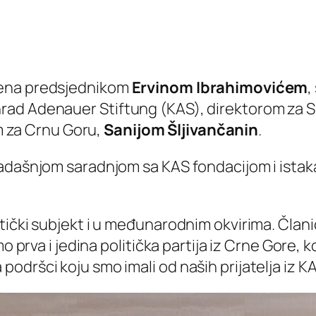
đena predsjednikom
Ervinom Ibrahimovićem
,
ad Adenauer Stiftung (KAS), direktorom za Sr
m za Crnu Goru,
Sanijom Šljivančanin
.
adašnjom saradnjom sa KAS fondacijom i istaka
tički subjekt i u međunarodnim okvirima. Član
o prva i jedina politička partija iz Crne Gore, k
dršci koju smo imali od naših prijatelja iz KA