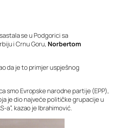
 sastala se u Podgorici sa
biju i Crnu Goru,
Norbertom
o da je to primjer uspješnog
ica smo Evropske narodne partije (EPP),
oja je dio najveće političke grupacije u
S-a”, kazao je Ibrahimović.