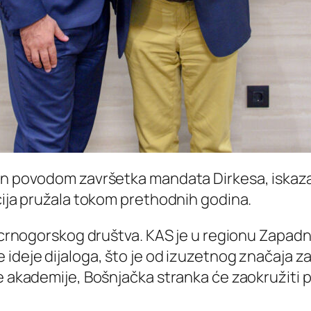
an povodom završetka mandata Dirkesa, iskazao
acija pružala tokom prethodnih godina.
ji crnogorskog društva. KAS je u regionu Zapad
ideje dijaloga, što je od izuzetnog značaja za
ke akademije, Bošnjačka stranka će zaokružiti 