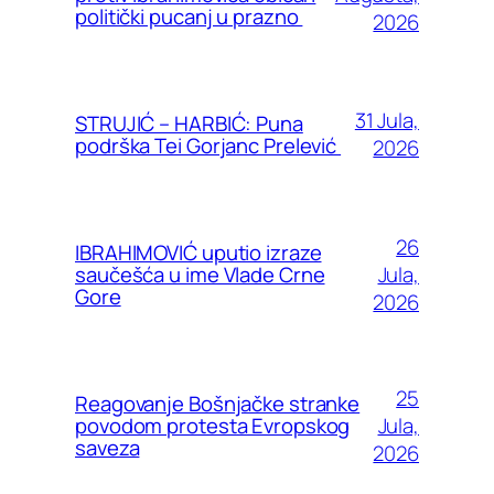
politički pucanj u prazno
2026
31 Jula,
STRUJIĆ – HARBIĆ: Puna
podrška Tei Gorjanc Prelević
2026
26
IBRAHIMOVIĆ uputio izraze
Jula,
saučešća u ime Vlade Crne
Gore
2026
25
Reagovanje Bošnjačke stranke
Jula,
povodom protesta Evropskog
saveza
2026