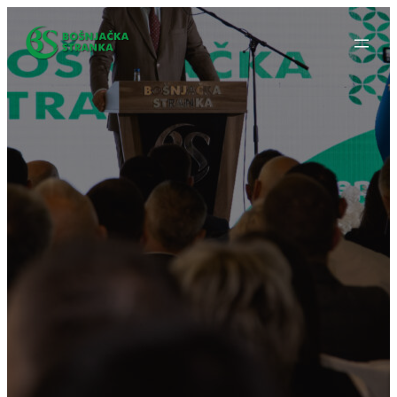
Idi
na
sadržaj