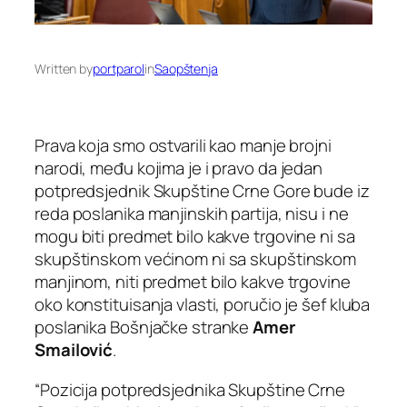
Written by
portparol
in
Saopštenja
Prava koja smo ostvarili kao manje brojni
narodi, među kojima je i pravo da jedan
potpredsjednik Skupštine Crne Gore bude iz
reda poslanika manjinskih partija, nisu i ne
mogu biti predmet bilo kakve trgovine ni sa
skupštinskom većinom ni sa skupštinskom
manjinom, niti predmet bilo kakve trgovine
oko konstituisanja vlasti, poručio je šef kluba
poslanika Bošnjačke stranke
Amer
Smailović
.
“Pozicija potpredsjednika Skupštine Crne