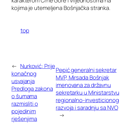
karakterom Crne Gore i vrijednostima na
kojima je utemeljena Bošnjačka stranka.
top
←
Nurković: Prije
Pepić generalni sekretar
konačnog
MVP, Mirsada Bošnjak
usvajanja
imenovana za državnu
Predloga zakona
sekretarku u Ministarstvu
o šumama
regionalno-investicionog
razmisliti o
razvoja i saradnju sa NVO
pojedinim
→
rješenjima