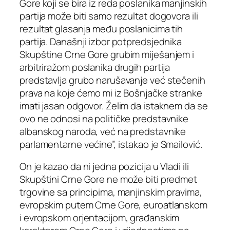
Gore koji se bira iz reda poslanika manjinskih
partija može biti samo rezultat dogovora ili
rezultat glasanja među poslanicima tih
partija. Današnji izbor potpredsjednika
Skupštine Crne Gore grubim miješanjem i
arbitriražom poslanika drugih partija
predstavlja grubo narušavanje već stečenih
prava na koje ćemo mi iz Bošnjačke stranke
imati jasan odgovor. Želim da istaknem da se
ovo ne odnosi na političke predstavnike
albanskog naroda, već na predstavnike
parlamentarne većine”, istakao je Smailović.
On je kazao da ni jedna pozicija u Vladi ili
Skupštini Crne Gore ne može biti predmet
trgovine sa principima, manjinskim pravima,
evropskim putem Crne Gore, euroatlanskom
i evropskom orjentacijom, građanskim