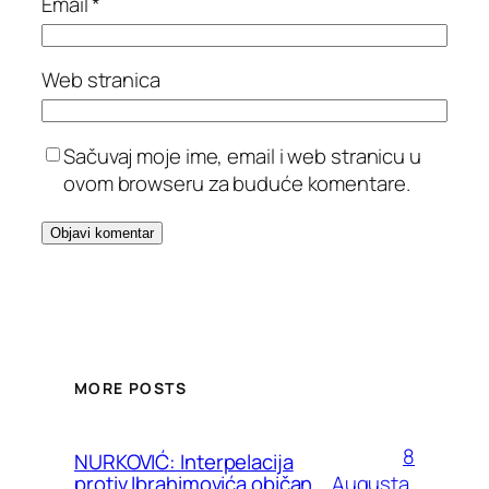
Email
*
Web stranica
Sačuvaj moje ime, email i web stranicu u
ovom browseru za buduće komentare.
MORE POSTS
8
NURKOVIĆ: Interpelacija
Augusta,
protiv Ibrahimovića običan